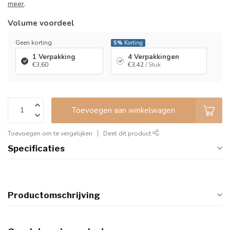
meer
.
Volume voordeel
Geen korting
5%
Korting
1 Verpakking
4 Verpakkingen
€3,60
€3,42
/ Stuk
Toevoegen aan winkelwagen
Toevoegen om te vergelijken
Deel dit product
Specificaties
Productomschrijving