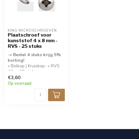
KING MICROSCHROEVEN
Plaatschroef voor
kunststof 4 x 8 mm -
RVS - 25 stuks
-
» Bestel 4 stuks krijg 5%
korting!
» Bolkop | Kruiskop- » RVS
A2- » 25 stuks per
verpakking-
€3,60
Op voorraad