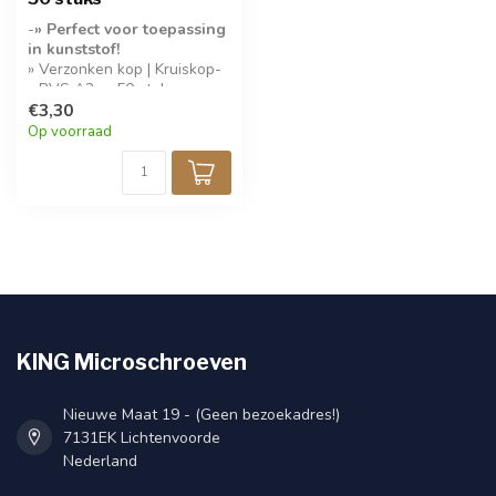
-
» Perfect voor toepassing
in kunststof!
» Verzonken kop | Kruiskop-
» RVS A2- » 50 stuks per
verpakking-
€3,30
Op voorraad
KING Microschroeven
Nieuwe Maat 19 - (Geen bezoekadres!)
7131EK Lichtenvoorde
Nederland