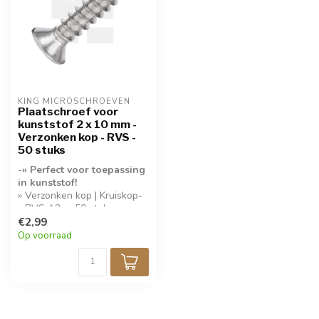
KING MICROSCHROEVEN
Plaatschroef voor
kunststof 2 x 10 mm -
Verzonken kop - RVS -
50 stuks
-
» Perfect voor toepassing
in kunststof!
» Verzonken kop | Kruiskop-
» RVS A2- » 50 stuks per
verpakking-
€2,99
Op voorraad