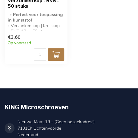
Verzonken kop - RVS -
50 stuks
-
» Perfect voor toepassing
in kunststof!
» Verzonken kop | Kruiskop-
» RVS A2- » 50 stuks per
verpakking-
€3,60
Op voorraad
KING Microschroeven
Nieuwe Maat 19 - (Geen bezoekadres!)
7131EK Lichtenvoorde
Nederland