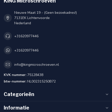
KING Microschroeven
Nieuwe Maat 19 - (Geen bezoekadres!)
7131EK Lichtenvoorde
Nederland
+31620977446
+31620977446
info@kingmicroschroeven.nl
KVK nummer:
75128438
btw-nummer:
NL002315250B72
Categorieën
Informatie