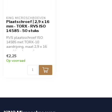
KING MICROSCHROEVEN
Plaatschroef | 2,9 x 16
mm - TORX - RVS ISO
14585 - 50 stuks
RVS plaatsschroef ISO
14585 met TORX-10
aandrijving, maat 2,9 x 16
mm. Ideaal voor dun
plaatmateriaal. Gemaakt van
€2,25
roestvrij staal voor hoge
Op voorraad
corrosiebestendigheid.
Verpakt per 50 stuks. Voor
precisiewerk en stevige
bevestiging.