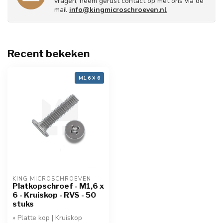
vragen, neem gerust contact op met ons via de
mail
info@kingmicroschroeven.nl
Recent bekeken
M1,6 X 6
KING MICROSCHROEVEN
Platkopschroef - M1,6 x
6 - Kruiskop - RVS - 50
stuks
» Platte kop | Kruiskop