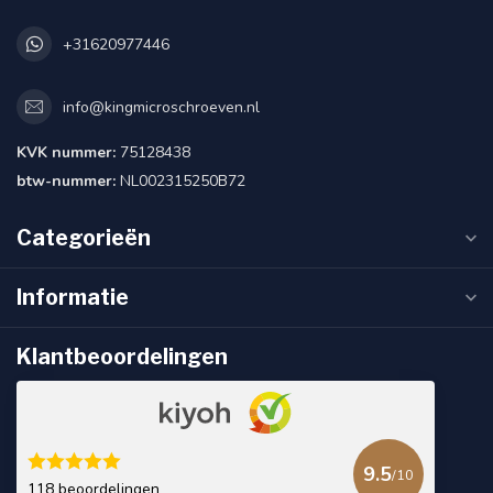
+31620977446
info@kingmicroschroeven.nl
KVK nummer:
75128438
btw-nummer:
NL002315250B72
Categorieën
Informatie
Klantbeoordelingen
9.5
/10
118 beoordelingen