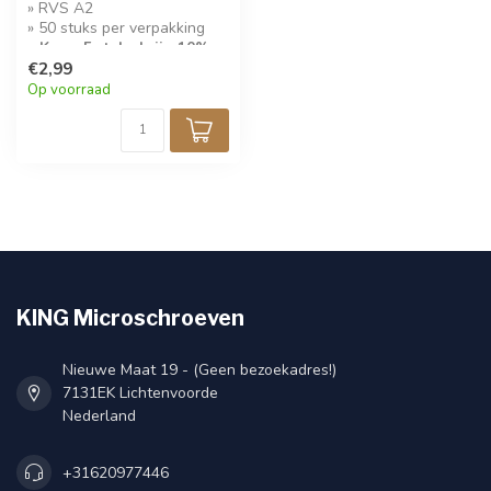
» RVS A2
» 50 stuks per verpakking
» Koop 5 stuks krijg 10%
korting!
€2,99
Op voorraad
KING Microschroeven
Nieuwe Maat 19 - (Geen bezoekadres!)
7131EK Lichtenvoorde
Nederland
+31620977446