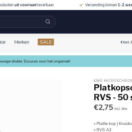
roducten
uit voorraad
leverbaar
Verzending binnen
1-2 we
ice
Merken
SALE
€
Incl.
vanwege drukte. Excuses voor het ongemak!
KING MICROSCHRO
Platkopsc
RVS - 50 
€2,75
Incl. btw
» Platte kop | Kruisk
» RVS A2