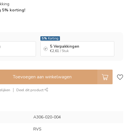
kking
g 5% korting!
l
5%
Korting
g
5 Verpakkingen
€2,61
/ Stuk
Toevoegen aan winkelwagen
lijken
Deel dit product
A306-020-004
RVS