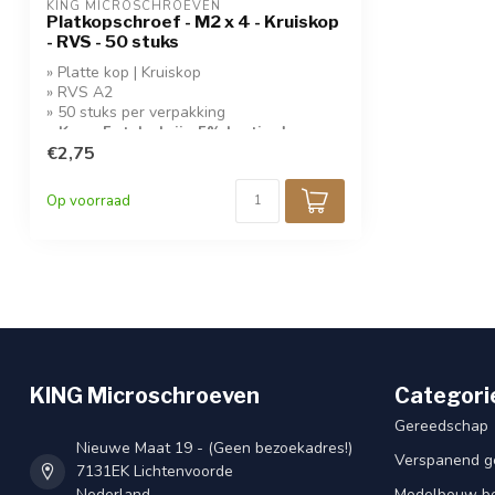
KING MICROSCHROEVEN
Platkopschroef - M2 x 4 - Kruiskop
- RVS - 50 stuks
» Platte kop | Kruiskop
» RVS A2
» 50 stuks per verpakking
» Koop 5 stuks krijg 5% korting!
€2,75
Op voorraad
KING Microschroeven
Categori
Gereedschap
Nieuwe Maat 19 - (Geen bezoekadres!)
Verspanend g
7131EK Lichtenvoorde
Nederland
Modelbouw bou