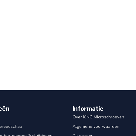
eën
Informatie
Over KING Microschroeven
ereedschap
Algemene voorwaarden
ten, moeren & sluitringen
Disclaimer