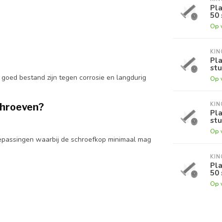
Pla
50 
Op 
KI
Pla
stu
 goed bestand zijn tegen corrosie en langdurig
Op 
KI
chroeven?
Pla
stu
Op 
oepassingen waarbij de schroefkop minimaal mag
KI
Pla
50 
Op 