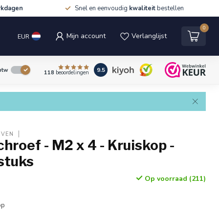
rkdagen
Snel en eenvoudig
kwaliteit
bestellen
0
Mijn account
Verlanglijst
EUR
9.5
 btw
118
beoordelingen
EVEN
hroef - M2 x 4 - Kruiskop -
stuks
Op voorraad (211)
op