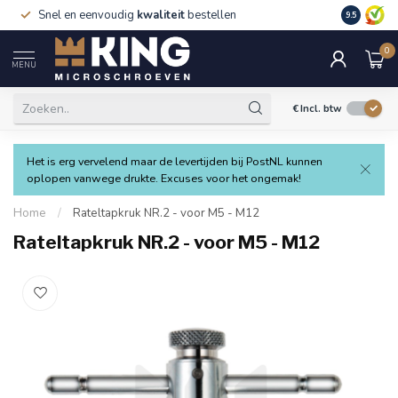
Snel en eenvoudig
kwaliteit
bestellen
9.5
0
MENU
€
Incl. btw
Het is erg vervelend maar de levertijden bij PostNL kunnen
oplopen vanwege drukte. Excuses voor het ongemak!
Home
/
Rateltapkruk NR.2 - voor M5 - M12
Rateltapkruk NR.2 - voor M5 - M12