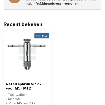
mail
info@kingmicroschroeven.nl
Recent bekeken
M5 - M12
Rateltapkruk NR.2 -
voor M5 - M12
» Topkwaliteit
» Met ratel
» Voor M5 t/m M12