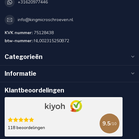
+31620977446
info@kingmicroschroeven.nl
KVK nummer:
75128438
btw-nummer:
NL002315250B72
Categorieën
Informatie
Klantbeoordelingen
9.5
/10
118 beoordelingen