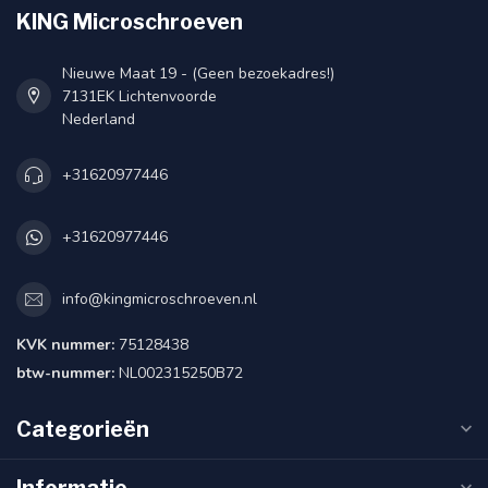
KING Microschroeven
Nieuwe Maat 19 - (Geen bezoekadres!)
7131EK Lichtenvoorde
Nederland
+31620977446
+31620977446
info@kingmicroschroeven.nl
KVK nummer:
75128438
btw-nummer:
NL002315250B72
Categorieën
Informatie