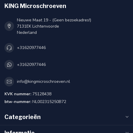
KING Microschroeven
Nieuwe Maat 19 - (Geen bezoekadres!)
7131EK Lichtenvoorde
Nederland
+31620977446
+31620977446
info@kingmicroschroeven.nl
KVK nummer:
75128438
btw-nummer:
NL002315250B72
Categorieën
Informatie