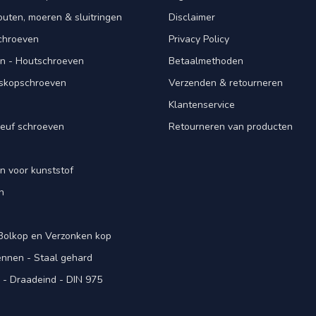
ten, moeren & sluitringen
Disclaimer
schroeven
Privacy Policy
n - Houtschroeven
Betaalmethoden
iskopschroeven
Verzenden & retourneren
Klantenservice
euf schroeven
Retourneren van producten
n voor kunststof
n
 Bolkop en Verzonken kop
pennen - Staal gehard
- Draadeind - DIN 975