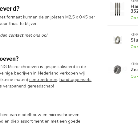
KI
Han
leverd?
35
het formaat kunnen de snijplaten M2,5 x 0,45 per
Op 
oor thuis te blijven.
KI
 dan
contact
met ons op!
Slu
Op 
roeven?
KI
NG Microschroeven is gespecialiseerd in de
Zes
 weinige bedrijven in Nederland verkopen wij
Op 
 (kleine maten)
centreerboren,
handtappensets
,
ns
verspanend gereedschap!
 gebied van modelbouw en microschroeven.
d en diep assortiment en met een goede