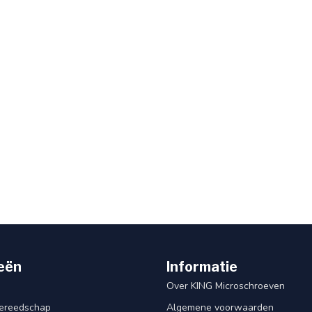
eën
Informatie
Over KING Microschroeven
ereedschap
Algemene voorwaarden