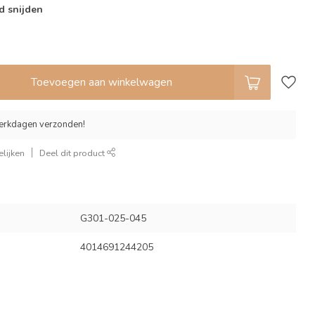
d snijden
Toevoegen aan winkelwagen
erkdagen verzonden!
lijken
Deel dit product
G301-025-045
4014691244205