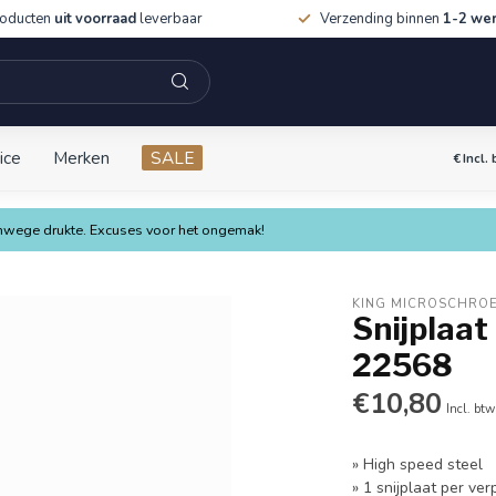
roducten
uit voorraad
leverbaar
Verzending binnen
1-2 we
ice
Merken
SALE
€
Incl.
vanwege drukte. Excuses voor het ongemak!
KING MICROSCHRO
Snijplaat
22568
€10,80
Incl. btw
» High speed steel
» 1 snijplaat per ve