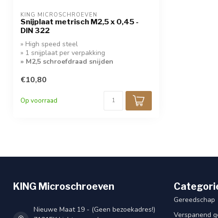
KING MICROSCHROEVEN
Snijplaat metrisch M2,5 x 0,45 -
DIN 322
» High speed steel
» 1 snijplaat per verpakking
» M2,5 schroefdraad snijden
€10,80
Op voorraad
KING Microschroeven
Categori
Gereedschap
Nieuwe Maat 19 - (Geen bezoekadres!)
Verspanend g