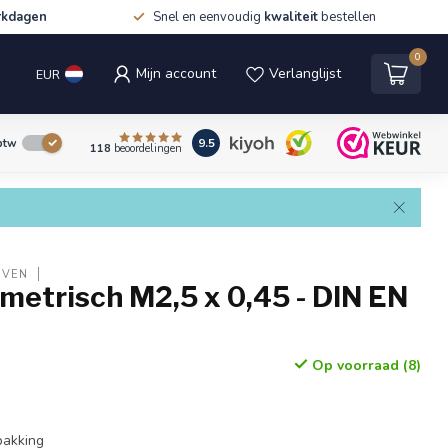
rkdagen
Snel en eenvoudig
kwaliteit
bestellen
0
Mijn account
Verlanglijst
EUR
9.5
 btw
118
beoordelingen
EVEN
 metrisch M2,5 x 0,45 - DIN EN
Op voorraad (8)
rpakking