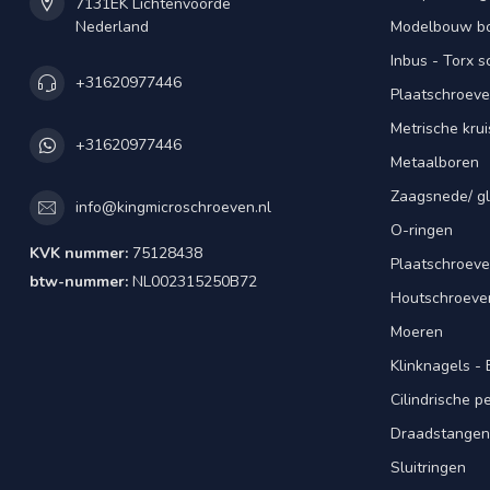
7131EK Lichtenvoorde
Nederland
Modelbouw bou
Inbus - Torx 
+31620977446
Plaatschroeve
Metrische kru
+31620977446
Metaalboren
Zaagsnede/ gl
info@kingmicroschroeven.nl
O-ringen
KVK nummer:
75128438
Plaatschroeve
btw-nummer:
NL002315250B72
Houtschroeve
Moeren
Klinknagels -
Cilindrische 
Draadstangen 
Sluitringen