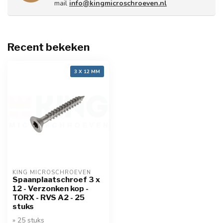
mail
info@kingmicroschroeven.nl
Recent bekeken
3 X 12 MM
KING MICROSCHROEVEN
Spaanplaatschroef 3 x
12 - Verzonken kop -
TORX - RVS A2 - 25
stuks
» 25 stuks