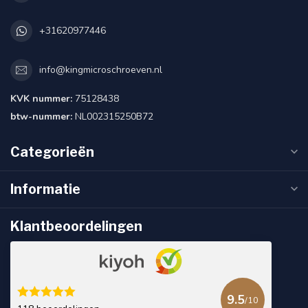
+31620977446
info@kingmicroschroeven.nl
KVK nummer:
75128438
btw-nummer:
NL002315250B72
Categorieën
Informatie
Klantbeoordelingen
9.5
/10