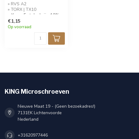
» RVS A2
» TORX | TX10
» Koop 5 stuks krijg 10%
korting!
€1,15
Op voorraad
KING Microschroeven
Nieuwe Maat 19 - (Geen bezoekadres!)
7131EK Lichtenvoorde
Nederland
+31620977446