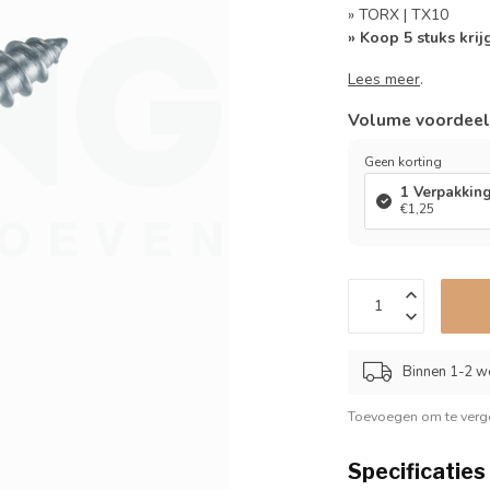
» TORX | TX10
» Koop 5 stuks krij
Lees meer
.
Volume voordee
Geen korting
1 Verpakkin
€1,25
Binnen 1-2 w
Toevoegen om te verge
Specificaties