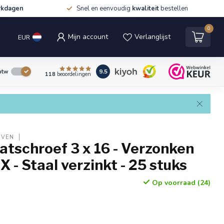
rkdagen
Snel en eenvoudig
kwaliteit
bestellen
0
Mijn account
Verlanglijst
EUR
9.5
 btw
118
beoordelingen
EVEN
tschroef 3 x 16 - Verzonken
X - Staal verzinkt - 25 stuks
Op voorraad (24)