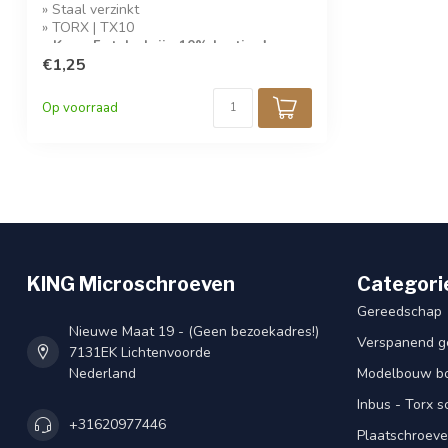
» Staal verzinkt
» TORX | TX10
» Koop 5 stuks krijg 10% korting!
€1,25
Op voorraad
KING Microschroeven
Categori
Gereedschap
Nieuwe Maat 19 - (Geen bezoekadres!)
Verspanend g
7131EK Lichtenvoorde
Nederland
Modelbouw bou
Inbus - Torx 
+31620977446
Plaatschroeve