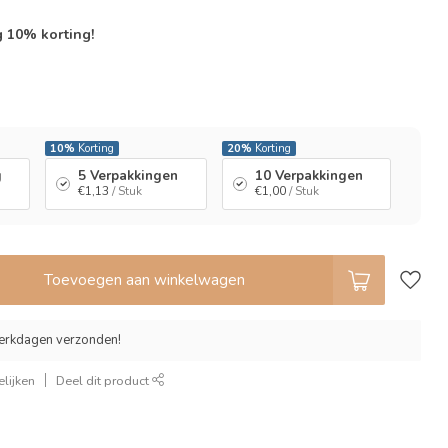
g 10% korting!
l
10%
Korting
20%
Korting
g
5 Verpakkingen
10 Verpakkingen
€1,13
/ Stuk
€1,00
/ Stuk
Toevoegen aan winkelwagen
erkdagen verzonden!
lijken
Deel dit product