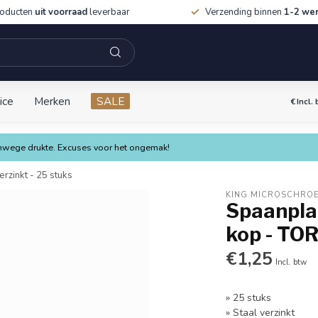
roducten
uit voorraad
leverbaar
Verzending binnen
1-2 we
ice
Merken
SALE
€
Incl.
vanwege drukte. Excuses voor het ongemak!
rzinkt - 25 stuks
KING MICROSCHRO
Spaanplaa
kop - TOR
€1,25
Incl. btw
» 25 stuks
» Staal verzinkt