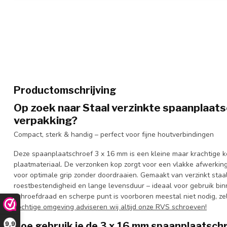
Productomschrijving
Op zoek naar Staal verzinkte spaanplaats
verpakking?
Compact, sterk & handig – perfect voor fijne houtverbindingen
Deze spaanplaatschroef 3 x 16 mm is een kleine maar krachtige k
plaatmateriaal. De verzonken kop zorgt voor een vlakke afwerking
voor optimale grip zonder doordraaien. Gemaakt van verzinkt staal
roestbestendigheid en lange levensduur – ideaal voor gebruik binn
schroefdraad en scherpe punt is voorboren meestal niet nodig, ze
vochtige omgeving adviseren wij altijd onze RVS schroeven!
9,9
Hoe gebruik je de 3 x 16 mm spaanplaatsch