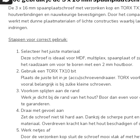
De 3 x 16 mm spaanplaatschroef met verzonken kop en TORX TX10
houtverbindingen en nauwkeurige bevestigingen. Door het compac
werkt met dunne plaatmaterialen of lichte constructies waarbij l
indringen.
Stappen voor correct gebruik:
Selecteer het juiste materiaal
Deze schroef is ideaal voor MDF, multiplex, spaanplaat of z
het raadzaam om voor te boren met een 2 mm houtboor.
Gebruik een TORX TX10 bit
Plaats de juiste bit in je (accu)schroevendraaier. TORX voo
vooral belangrijk is bij zulke kleine schroeven.
Voorkom splijten aan de rand
Werk je dicht bij de rand van het hout? Boor dan even voor 
te garanderen.
Draai met gevoel aan
Zet de schroef niet té hard aan. Dankzij de scherpe punt en f
materiaal. Overdreven kracht kan het hout beschadigen of d
Werk netjes af
Door de verzonken kop sluit de schroef mooi vlak af met he