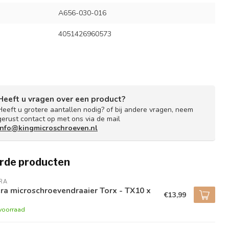
A656-030-016
4051426960573
Heeft u vragen over een product?
Heeft u grotere aantallen nodig? of bij andere vragen, neem
gerust contact op met ons via de mail
info@kingmicroschroeven.nl
rde producten
RA
a microschroevendraaier Torx - TX10 x
€13,99
voorraad