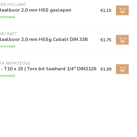
BOR HOLLAND
taalboor 2,0 mm HSS geslepen
€1,15
voorraad
HRCRAFT
taalboor 2,0 mm HSSg Cobalt DIN 338
€1,75
voorraad
RA WERKZEUGE
 - T10 x 25 | Torx bit taaihard 1/4" DIN3126
€1,99
voorraad