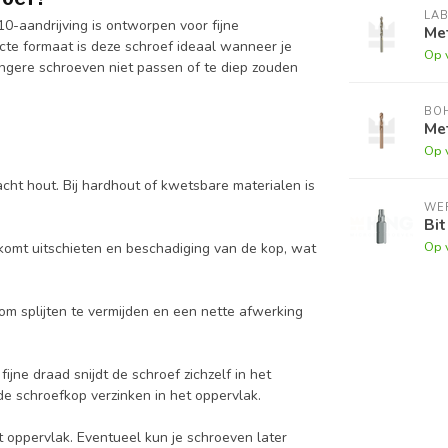
LA
-aandrijving is ontworpen voor fijne
Me
te formaat is deze schroef ideaal wanneer je
Op 
angere schroeven niet passen of te diep zouden
BO
Me
Op 
acht hout. Bij hardhout of kwetsbare materialen is
WE
Bit
Op 
rkomt uitschieten en beschadiging van de kop, wat
om splijten te vermijden en een nette afwerking
ijne draad snijdt de schroef zichzelf in het
e schroefkop verzinken in het oppervlak.
t oppervlak. Eventueel kun je schroeven later