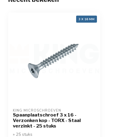
3 X 16 MM
KING MICROSCHROEVEN
Spaanplaatschroef 3 x 16 -
Verzonken kop - TORX - Staal
verzinkt - 25 stuks
» 25 stuks