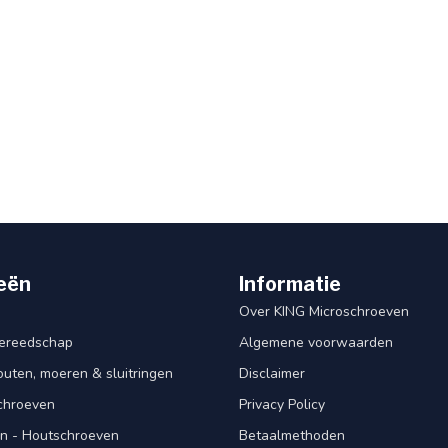
eën
Informatie
Over KING Microschroeven
ereedschap
Algemene voorwaarden
ten, moeren & sluitringen
Disclaimer
schroeven
Privacy Policy
n - Houtschroeven
Betaalmethoden