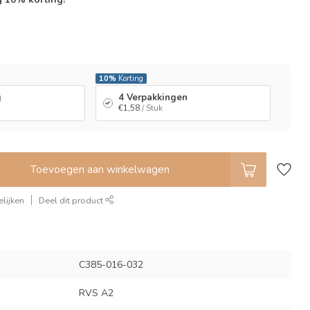
l
10%
Korting
g
4 Verpakkingen
€1,58
/ Stuk
Toevoegen aan winkelwagen
lijken
Deel dit product
C385-016-032
RVS A2