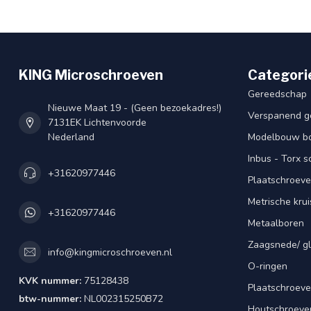
KING Microschroeven
Categori
Gereedschap
Nieuwe Maat 19 - (Geen bezoekadres!)
Verspanend g
7131EK Lichtenvoorde
Nederland
Modelbouw bou
Inbus - Torx 
+31620977446
Plaatschroeve
Metrische kru
+31620977446
Metaalboren
Zaagsnede/ gl
info@kingmicroschroeven.nl
O-ringen
KVK nummer:
75128438
Plaatschroeve
btw-nummer:
NL002315250B72
Houtschroeve