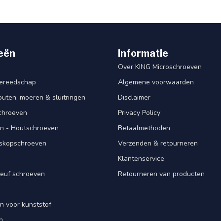
eën
Informatie
Over KING Microschroeven
ereedschap
Algemene voorwaarden
ten, moeren & sluitringen
Disclaimer
schroeven
Privacy Policy
n - Houtschroeven
Betaalmethoden
iskopschroeven
Verzenden & retourneren
Klantenservice
euf schroeven
Retourneren van producten
n voor kunststof
n