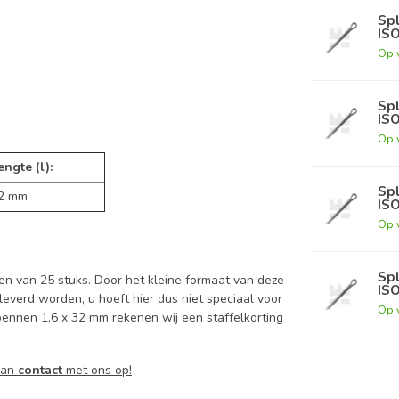
Spl
IS
Op 
Spl
IS
Op 
engte (l):
Spl
2 mm
IS
Op 
Spl
en van 25 stuks. Door het kleine formaat van deze
IS
everd worden, u hoeft hier dus niet speciaal voor
Op 
tpennen 1,6 x 32 mm rekenen wij een staffelkorting
dan
contact
met ons op!