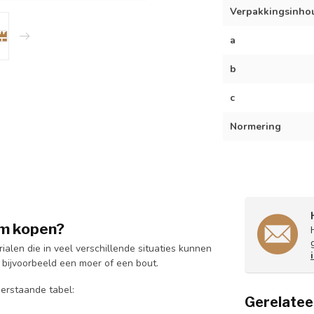
Verpakkingsinho
a
b
c
Normering
mm kopen?
alen die in veel verschillende situaties kunnen
 bijvoorbeeld een moer of een bout.
derstaande tabel:
Gerelatee