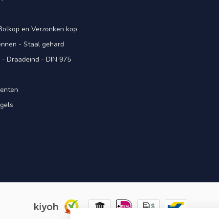
 Bolkop en Verzonken kop
pennen - Staal gehard
- Draadeind - DIN 975
menten
gels
n