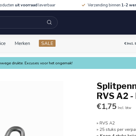
roducten
uit voorraad
leverbaar
Verzending binnen
1-2 we
ice
Merken
SALE
€
Incl.
vanwege drukte. Excuses voor het ongemak!
Splitpenn
RVS A2 -
€1,75
Incl. btw
» RVS A2
» 25 stuks per verpa
» Koop 4 stuks krij