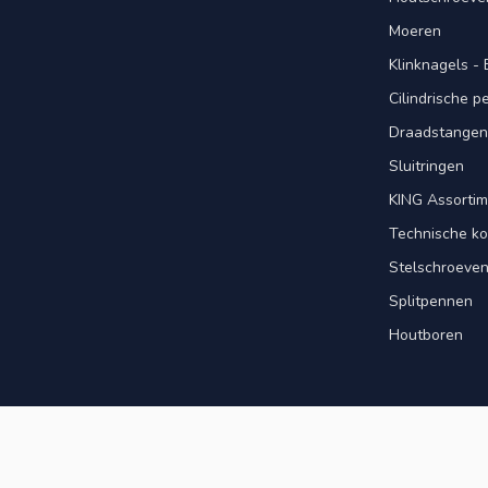
Moeren
Klinknagels -
Cilindrische 
Draadstangen 
Sluitringen
KING Assorti
Technische ko
Stelschroeve
Splitpennen
Houtboren