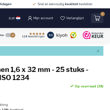
rkdagen
Snel en eenvoudig
kwaliteit
bestellen
0
Mijn account
Verlanglijst
EUR
9.5
 btw
118
beoordelingen
en 1,6 x 32 mm - 25 stuks -
 ISO 1234
Op voorraad (38)
kking
g 10% korting!