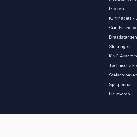
Moeren
Klinknagels -
Cilindrische 
Draadstangen 
Sluitringen
KING Assorti
Technische ko
Stelschroeve
Splitpennen
Houtboren