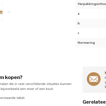
Verpakkingsinho
a
b
c
Normering
mm kopen?
alen die in veel verschillende situaties kunnen
 bijvoorbeeld een moer of een bout.
derstaande tabel:
Gerelatee