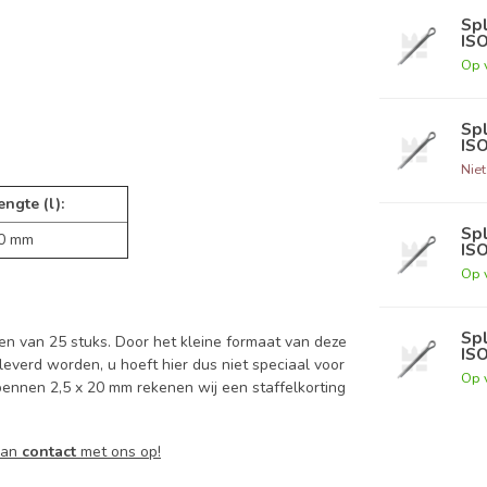
Spl
IS
Op 
Spl
IS
Nie
engte (l):
Spl
0 mm
IS
Op 
Spl
en van 25 stuks. Door het kleine formaat van deze
IS
everd worden, u hoeft hier dus niet speciaal voor
Op 
tpennen 2,5 x 20 mm rekenen wij een staffelkorting
dan
contact
met ons op!