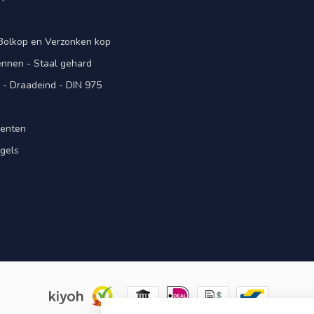
 Bolkop en Verzonken kop
pennen - Staal gehard
- Draadeind - DIN 975
menten
gels
n