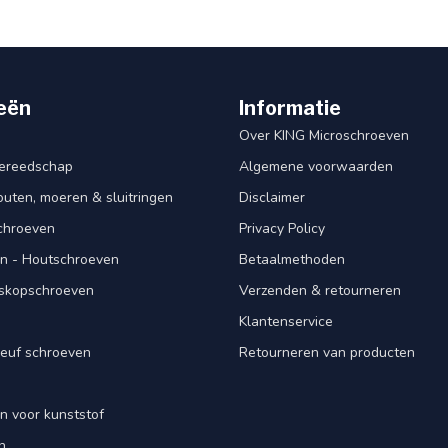
eën
Informatie
Over KING Microschroeven
ereedschap
Algemene voorwaarden
ten, moeren & sluitringen
Disclaimer
schroeven
Privacy Policy
n - Houtschroeven
Betaalmethoden
iskopschroeven
Verzenden & retourneren
Klantenservice
euf schroeven
Retourneren van producten
n voor kunststof
n