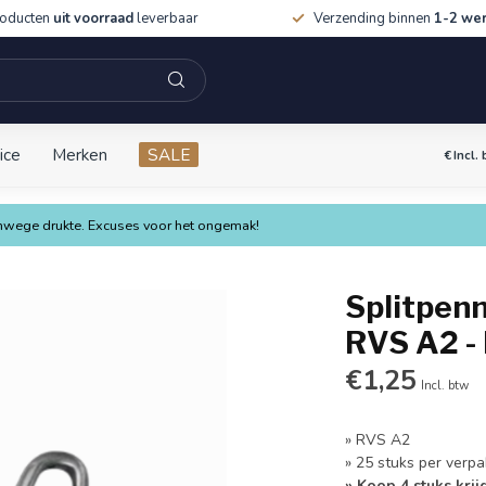
roducten
uit voorraad
leverbaar
Verzending binnen
1-2 we
ice
Merken
SALE
€
Incl.
vanwege drukte. Excuses voor het ongemak!
Splitpenn
RVS A2 -
€1,25
Incl. btw
» RVS A2
» 25 stuks per verpa
» Koop 4 stuks krij