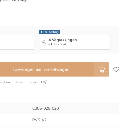
l
10%
Korting
g
4 Verpakkingen
€1,13
/ Stuk
Toevoegen aan winkelwagen
lijken
Deel dit product
C385-025-020
RVS A2