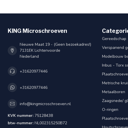
KING Microschroeven
Categori
Gereedschap
Nieuwe Maat 19 - (Geen bezoekadres!)
Verspanend g
7131EK Lichtenvoorde
Nederland
Modelbouw bou
Inbus - Torx 
+31620977446
Plaatschroeve
Metrische kru
+31620977446
Metaalboren
Zaagsnede/ gl
info@kingmicroschroeven.nl
O-ringen
KVK nummer:
75128438
Plaatschroeve
btw-nummer:
NL002315250B72
Houtschroeve