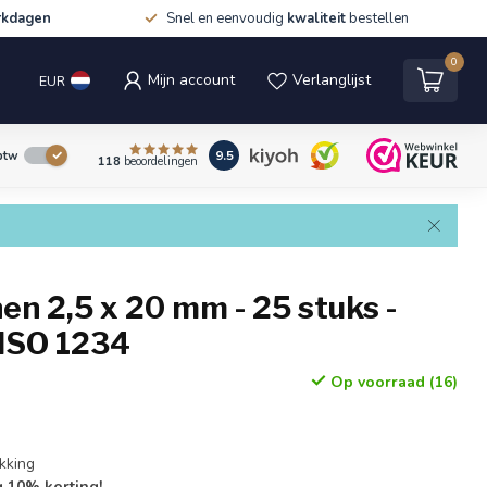
rkdagen
Snel en eenvoudig
kwaliteit
bestellen
0
Mijn account
Verlanglijst
EUR
9.5
 btw
118
beoordelingen
en 2,5 x 20 mm - 25 stuks -
 ISO 1234
Op voorraad (16)
kking
g 10% korting!