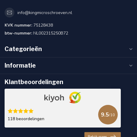
info@kingmicroschroeven.nl
KVK nummer:
75128438
btw-nummer:
NL002315250B72
Categorieën
Informatie
Klantbeoordelingen
9.5
/10
118 beoordelingen
Bekijk meer