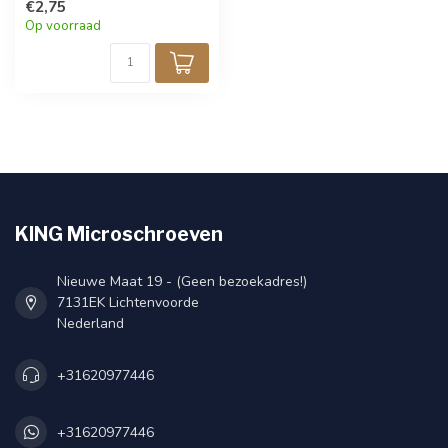
verzonken fixatie in
€2,75
fijnmechanica en techniek.
Op voorraad
Zwarte afwerking voor een
strakke uitstraling. Verpakt
per 25 stuks.
KING Microschroeven
Nieuwe Maat 19 - (Geen bezoekadres!)
7131EK Lichtenvoorde
Nederland
+31620977446
+31620977446