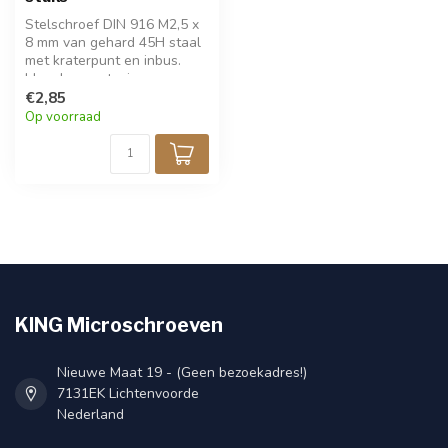
Stelschroef DIN 916 M2,5 x
8 mm van gehard 45H staal
met kraterpunt en inbus.
Ideaal voor stevige,
verzonken fixatie in
€2,85
fijnmechanica en techniek.
Op voorraad
Zwarte afwerking voor een
strakke uitstraling. Verpakt
per 25 stuks.
KING Microschroeven
Nieuwe Maat 19 - (Geen bezoekadres!)
7131EK Lichtenvoorde
Nederland