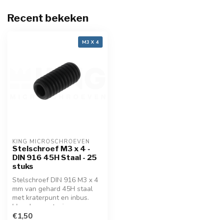
Recent bekeken
M3 X 4
KING MICROSCHROEVEN
Stelschroef M3 x 4 -
DIN 916 45H Staal - 25
stuks
Stelschroef DIN 916 M3 x 4
mm van gehard 45H staal
met kraterpunt en inbus.
Ideaal voor stevige,
verzonken fixatie in
€1,50