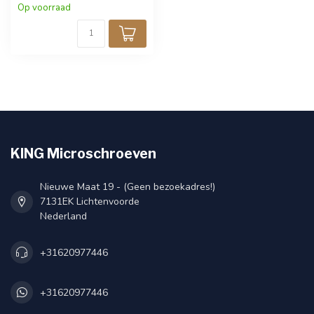
fijnmechanica en techniek.
Op voorraad
Zwarte afwerking voor een
strakke uitstraling. Verpakt
per 25 stuks.
KING Microschroeven
Nieuwe Maat 19 - (Geen bezoekadres!)
7131EK Lichtenvoorde
Nederland
+31620977446
+31620977446