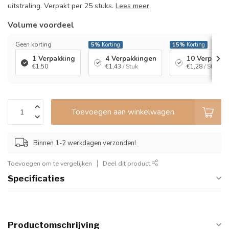
uitstraling. Verpakt per 25 stuks.
Lees meer
.
Volume voordeel
Geen korting
5%
Korting
15%
Korting
1 Verpakking
4 Verpakkingen
10 Verpakki
€1,50
€1,43
/ Stuk
€1,28
/ Stuk
Toevoegen aan winkelwagen
Binnen 1-2 werkdagen verzonden!
Toevoegen om te vergelijken
Deel dit product
Specificaties
Productomschrijving