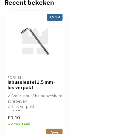
Recent bekeken
1,5 MM
FORUM
Inbussleutel 1,5 mm -
los verpakt
✓ Voor inbus/ binnenzeskant
schroeven
✓ Los verpakt
✓ 1,35 mm
€1,10
✓ Koop 5 stuks en ontvang
Op voorraad
15% korting!