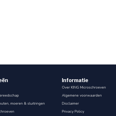
eën
Informatie
Over KING Microschroeven
ereedschap
Algemene voorwaarden
ten, moeren & sluitringen
Disclaimer
schroeven
Privacy Policy