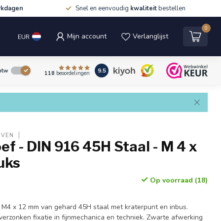
rkdagen
Snel en eenvoudig
kwaliteit
bestellen
0
Mijn account
Verlanglijst
EUR
9.5
 btw
118
beoordelingen
EVEN
ef - DIN 916 45H Staal - M 4 x
tuks
Op voorraad (18)
 M4 x 12 mm van gehard 45H staal met kraterpunt en inbus.
 verzonken fixatie in fijnmechanica en techniek. Zwarte afwerking