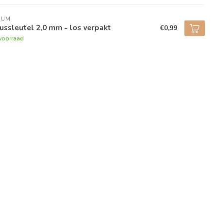
RUM
ussleutel 2,0 mm - los verpakt
€0,99
voorraad