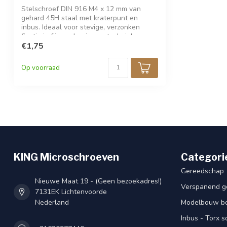
Stelschroef DIN 916 M4 x 12 mm van
gehard 45H staal met kraterpunt en
inbus. Ideaal voor stevige, verzonken
fixatie in fijnmechanica en techniek.
Zwarte afwerking voor een strakke
€1,75
uitstraling. Verpakt per 25 stuks.
Op voorraad
KING Microschroeven
Categori
Gereedschap
Nieuwe Maat 19 - (Geen bezoekadres!)
Verspanend g
7131EK Lichtenvoorde
Nederland
Modelbouw bou
Inbus - Torx 