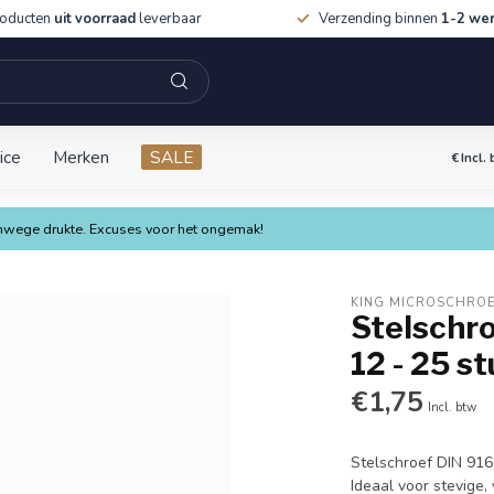
roducten
uit voorraad
leverbaar
Verzending binnen
1-2 we
ice
Merken
SALE
€
Incl.
vanwege drukte. Excuses voor het ongemak!
KING MICROSCHRO
Stelschro
12 - 25 s
€1,75
Incl. btw
Stelschroef DIN 916
Ideaal voor stevige,