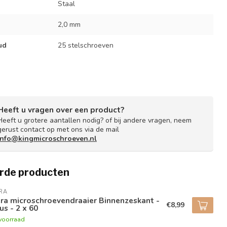
Staal
2,0 mm
ud
25 stelschroeven
Heeft u vragen over een product?
Heeft u grotere aantallen nodig? of bij andere vragen, neem
gerust contact op met ons via de mail
info@kingmicroschroeven.nl
rde producten
RA
ra microschroevendraaier Binnenzeskant -
€8,99
us - 2 x 60
voorraad