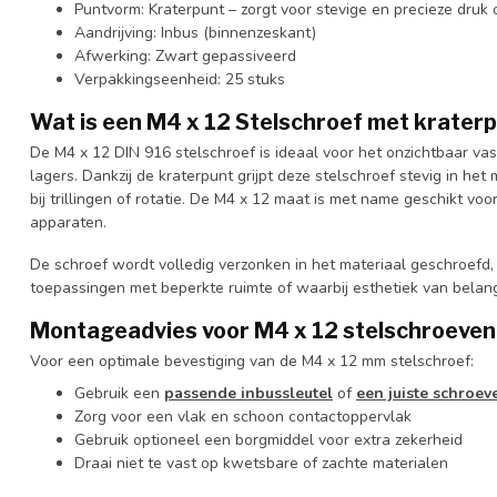
Puntvorm: Kraterpunt – zorgt voor stevige en precieze druk
Aandrijving: Inbus (binnenzeskant)
Afwerking: Zwart gepassiveerd
Verpakkingseenheid: 25 stuks
Wat is een M4 x 12 Stelschroef met krater
De M4 x 12 DIN 916 stelschroef is ideaal voor het onzichtbaar va
lagers. Dankzij de kraterpunt grijpt deze stelschroef stevig in he
bij trillingen of rotatie. De M4 x 12 maat is met name geschikt voo
apparaten.
De schroef wordt volledig verzonken in het materiaal geschroefd, w
toepassingen met beperkte ruimte of waarbij esthetiek van belang
Montageadvies voor M4 x 12 stelschroeven
Voor een optimale bevestiging van de M4 x 12 mm stelschroef:
Gebruik een
passende inbussleutel
of
een juiste schroev
Zorg voor een vlak en schoon contactoppervlak
Gebruik optioneel een borgmiddel voor extra zekerheid
Draai niet te vast op kwetsbare of zachte materialen