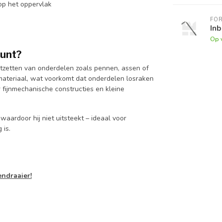
 op het oppervlak
FO
Inb
Op 
punt?
stzetten van onderdelen zoals pennen, assen of
t materiaal, wat voorkomt dat onderdelen losraken
r fijnmechanische constructies en kleine
aardoor hij niet uitsteekt – ideaal voor
 is.
endraaier!