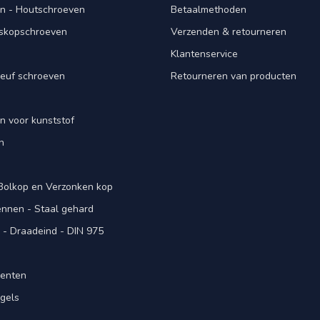
n - Houtschroeven
Betaalmethoden
iskopschroeven
Verzenden & retourneren
Klantenservice
euf schroeven
Retourneren van producten
n voor kunststof
n
 Bolkop en Verzonken kop
pennen - Staal gehard
- Draadeind - DIN 975
menten
gels
n