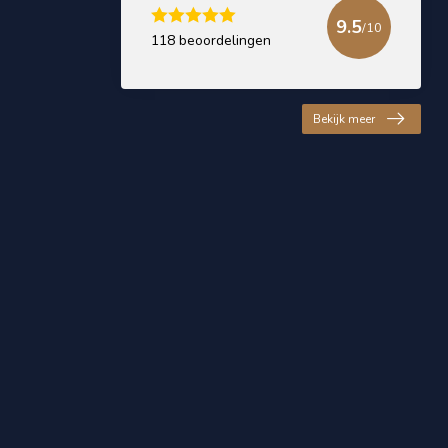
9.5
/10
118 beoordelingen
Bekijk meer