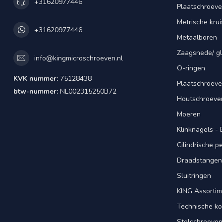
+31620977446
Plaatschroeve
Metrische kru
+31620977446
Metaalboren
Zaagsnede/ gl
info@kingmicroschroeven.nl
O-ringen
KVK nummer:
75128438
Plaatschroeve
btw-nummer:
NL002315250B72
Houtschroeve
Moeren
Klinknagels -
Cilindrische 
Draadstangen 
Sluitringen
KING Assorti
Technische ko
Stelschroeve