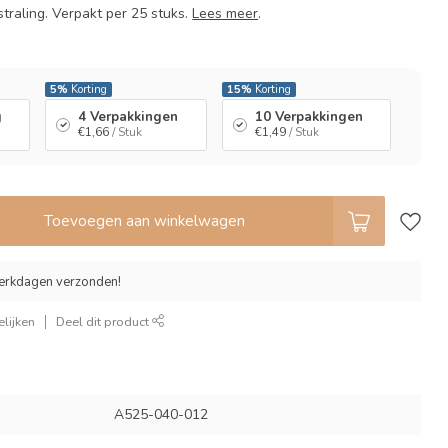
straling. Verpakt per 25 stuks.
Lees meer
.
l
5%
Korting
15%
Korting
g
4 Verpakkingen
10 Verpakkingen
€1,66
/ Stuk
€1,49
/ Stuk
Toevoegen aan winkelwagen
erkdagen verzonden!
lijken
Deel dit product
A525-040-012