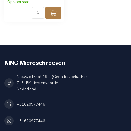
RVS uitgevoerd voor
Op voorraad
bescherming tegen corrosie.
Verpakt per 25 stuks.
KING Microschroeven
Nieuwe Maat 19 - (Geen bezoekadres!)
7131EK Lichtenvoorde
Nederland
+31620977446
+31620977446