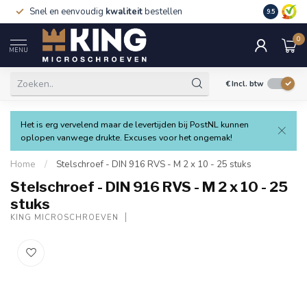
Snel en eenvoudig
kwaliteit
bestellen
9.5
0
MENU
€
Incl. btw
Het is erg vervelend maar de levertijden bij PostNL kunnen
oplopen vanwege drukte. Excuses voor het ongemak!
Home
/
Stelschroef - DIN 916 RVS - M 2 x 10 - 25 stuks
Stelschroef - DIN 916 RVS - M 2 x 10 - 25
stuks
KING MICROSCHROEVEN