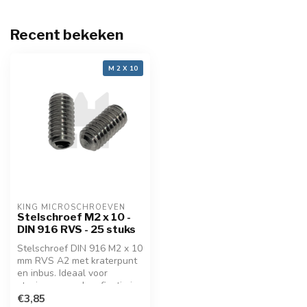
Recent bekeken
M 2 X 10
KING MICROSCHROEVEN
Stelschroef M2 x 10 -
DIN 916 RVS - 25 stuks
Stelschroef DIN 916 M2 x 10
mm RVS A2 met kraterpunt
en inbus. Ideaal voor
stevige, verzonken fixatie in
fijnmechanica en techniek.
€3,85