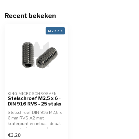
Recent bekeken
M 2,5 X 6
KING MICROSCHROEVEN
Stelschroef M2,5 x 6 -
DIN 916 RVS - 25 stuks
Stelschroef DIN 916 M2,5 x
6 mm RVS A2 met
kraterpunt en inbus. Ideaal
voor stevige, verzonken
fixatie in fijnmechanica en
€3,20