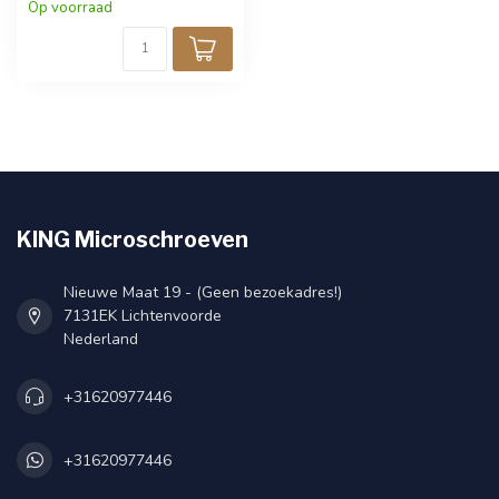
techniek. RVS uitgevoerd
Op voorraad
voor bescherming tegen
corrosie. Verpakt per 25
stuks.
KING Microschroeven
Nieuwe Maat 19 - (Geen bezoekadres!)
7131EK Lichtenvoorde
Nederland
+31620977446
+31620977446