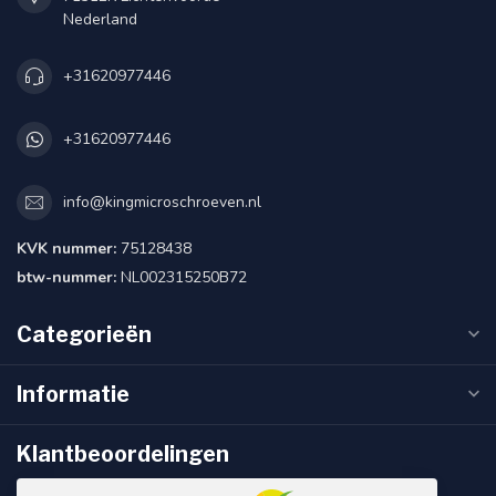
Nederland
+31620977446
+31620977446
info@kingmicroschroeven.nl
KVK nummer:
75128438
btw-nummer:
NL002315250B72
Categorieën
Informatie
Klantbeoordelingen