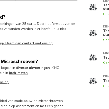
KI
Tec
stu
Op 
rd?
pakkingen van 25 stuks. Door het formaat van de
KI
t verzonden worden, hier hoeft u dus niet
Tec
stu
Op 
dig? Neem dan
contact
met ons op!
KI
Tec
 Microschroeven?
Op 
 kogels in
diverse uitvoeringen
. KING
els in
inch-maten
.
KI
Tec
ns op!
Op 
 gebied van modelbouw en microschroeven.
d en diep assortiment en met een goede