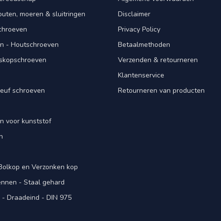
ten, moeren & sluitringen
Disclaimer
schroeven
Privacy Policy
n - Houtschroeven
Betaalmethoden
iskopschroeven
Verzenden & retourneren
Klantenservice
euf schroeven
Retourneren van producten
n voor kunststof
n
 Bolkop en Verzonken kop
pennen - Staal gehard
- Draadeind - DIN 975