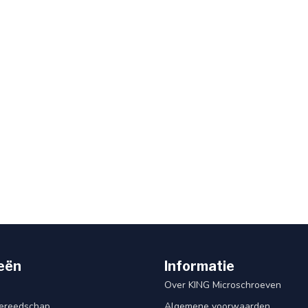
eën
Informatie
Over KING Microschroeven
ereedschap
Algemene voorwaarden