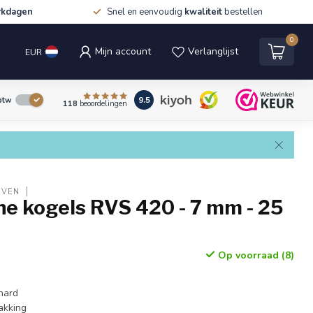
rkdagen
Snel en eenvoudig
kwaliteit
bestellen
0
Mijn account
Verlanglijst
EUR
9.5
 btw
118
beoordelingen
EVEN
he kogels RVS 420 - 7 mm - 25
Op voorraad (8)
hard
akking