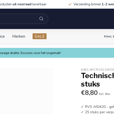
roducten
uit voorraad
leverbaar
Verzending binnen
1-2 we
ice
Merken
SALE
€
Incl.
vanwege drukte. Excuses voor het ongemak!
KING MICROSCHRO
Technisc
stuks
€8,80
Incl. btw
✓ RVS AISI420 - ge
✓ 25 stuks per verp