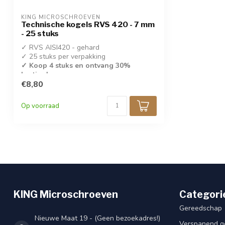
KING MICROSCHROEVEN
Technische kogels RVS 420 - 7 mm
- 25 stuks
✓ RVS AISI420 - gehard
✓ 25 stuks per verpakking
✓ Koop 4 stuks en ontvang 30%
korting!
€8,80
✓ 7,0 mm
Op voorraad
KING Microschroeven
Categori
Gereedschap
Nieuwe Maat 19 - (Geen bezoekadres!)
Verspanend g