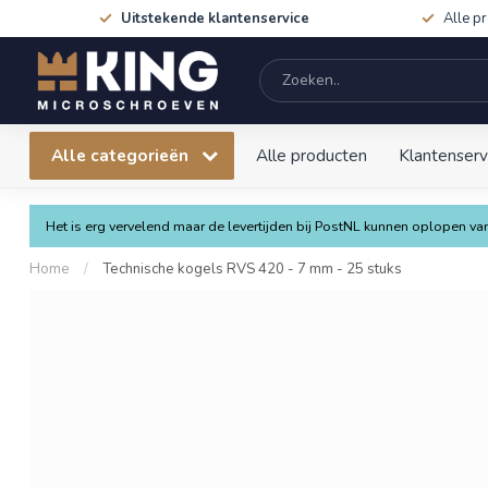
Uitstekende klantenservice
Alle p
Alle categorieën
Alle producten
Klantenserv
Het is erg vervelend maar de levertijden bij PostNL kunnen oplopen 
Home
/
Technische kogels RVS 420 - 7 mm - 25 stuks