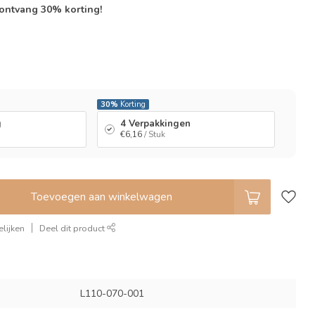
 ontvang 30% korting!
l
30%
Korting
g
4 Verpakkingen
€6,16
/ Stuk
Toevoegen aan winkelwagen
lijken
Deel dit product
L110-070-001