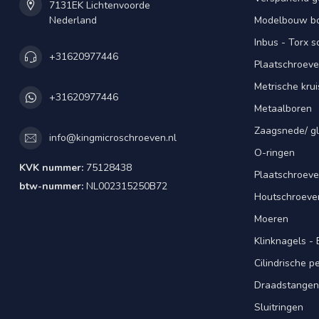
7131EK Lichtenvoorde
Nederland
Modelbouw bou
Inbus - Torx 
+31620977446
Plaatschroeve
Metrische kru
+31620977446
Metaalboren
Zaagsnede/ gl
info@kingmicroschroeven.nl
O-ringen
KVK nummer:
75128438
Plaatschroeve
btw-nummer:
NL002315250B72
Houtschroeve
Moeren
Klinknagels -
Cilindrische 
Draadstangen 
Sluitringen