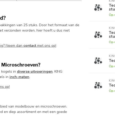
KI
Tec
stu
Op 
rd?
pakkingen van 25 stuks. Door het formaat van de
KI
t verzonden worden, hier hoeft u dus niet
Tec
stu
Op 
dig? Neem dan
contact
met ons op!
KI
Tec
G Microschroeven?
Op 
 kogels in
diverse uitvoeringen
. KING
els in
inch-maten
.
KI
Tec
ns op!
Op 
 gebied van modelbouw en microschroeven.
d en diep assortiment en met een goede