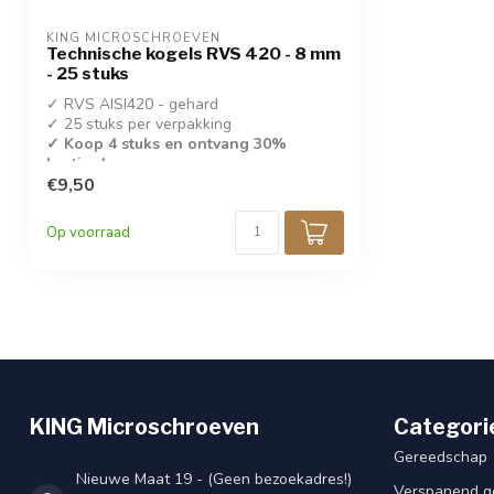
KING MICROSCHROEVEN
Technische kogels RVS 420 - 8 mm
- 25 stuks
✓ RVS AISI420 - gehard
✓ 25 stuks per verpakking
✓ Koop 4 stuks en ontvang 30%
korting!
€9,50
✓ 8,0 mm
Op voorraad
KING Microschroeven
Categori
Gereedschap
Nieuwe Maat 19 - (Geen bezoekadres!)
Verspanend g