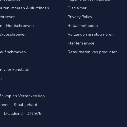
ten, moeren & sluitringen
Disclaimer
schroeven
Privacy Policy
n - Houtschroeven
Betaalmethoden
iskopschroeven
Verzenden & retourneren
Klantenservice
euf schroeven
Retourneren van producten
n voor kunststof
n
 Bolkop en Verzonken kop
pennen - Staal gehard
- Draadeind - DIN 975