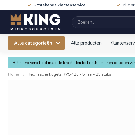
Uitstekende klantenservice
Alle p
Alle categorieën
Alle producten
Klantenserv
Het is erg vervelend maar de levertijden bij PostNL kunnen oplopen 
Home
/
Technische kogels RVS 420 - 8 mm - 25 stuks