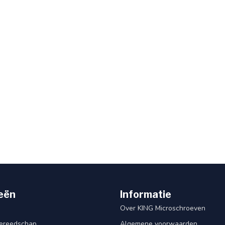
eën
Informatie
Over KING Microschroeven
ereedschap
Algemene voorwaarden