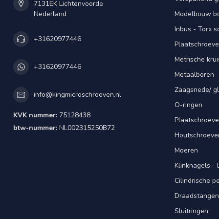
7131EK Lichtenvoorde
Nederland
Modelbouw bou
Inbus - Torx 
+31620977446
Plaatschroeve
Metrische kru
+31620977446
Metaalboren
Zaagsnede/ gl
info@kingmicroschroeven.nl
O-ringen
KVK nummer:
75128438
Plaatschroeve
btw-nummer:
NL002315250B72
Houtschroeve
Moeren
Klinknagels -
Cilindrische 
Draadstangen 
Sluitringen