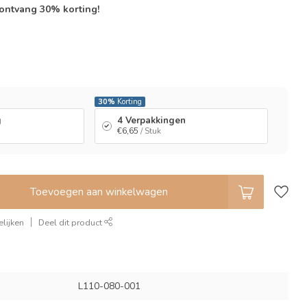
 ontvang 30% korting!
l
30%
Korting
g
4 Verpakkingen
€6,65
/ Stuk
Toevoegen aan winkelwagen
lijken
Deel dit product
L110-080-001