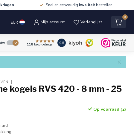
rkdagen
Snel en eenvoudig
kwaliteit
bestellen
0
Mijn account
Verlanglijst
EUR
9.5
 btw
118
beoordelingen
EVEN
he kogels RVS 420 - 8 mm - 25
Op voorraad (2)
hard
akking