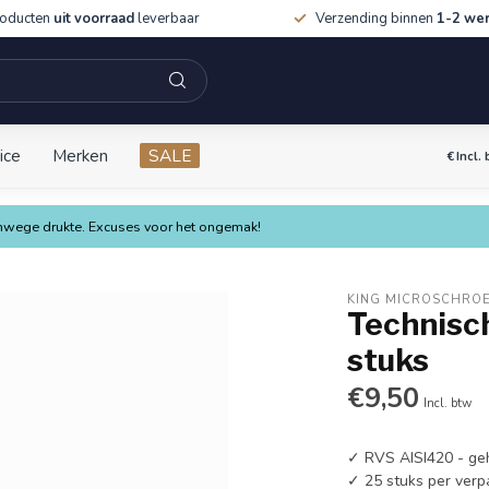
roducten
uit voorraad
leverbaar
Verzending binnen
1-2 we
ice
Merken
SALE
€
Incl.
vanwege drukte. Excuses voor het ongemak!
KING MICROSCHRO
Technisc
stuks
€9,50
Incl. btw
✓ RVS AISI420 - ge
✓ 25 stuks per verp