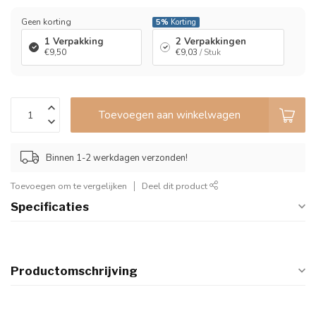
Geen korting
5%
Korting
1 Verpakking
2 Verpakkingen
€9,50
€9,03
/ Stuk
Toevoegen aan winkelwagen
Binnen 1-2 werkdagen verzonden!
Toevoegen om te vergelijken
Deel dit product
Specificaties
Productomschrijving