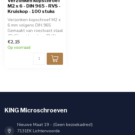
Verzonken kopschroef
M2 x 6 - DIN 965 - RVS -
Kruiskop - 100 stuks
Verzonken kopschroef M2 x
6 mm volgens DIN 965.
Gemaakt van roestvast staal
(RVS) met kruiskop (PH1).
Ideaal voor nette, vlakke
€2,15
bevestiging in metaal,
Op voorraad
kunststof of hout.
Corrosiebestendig en
duurzaam. Verpakt per 100
stuks.
KING Microschroeven
Nieuwe Maat 19 - (Geen bezoekadres!)
7131EK Lichtenvoorde