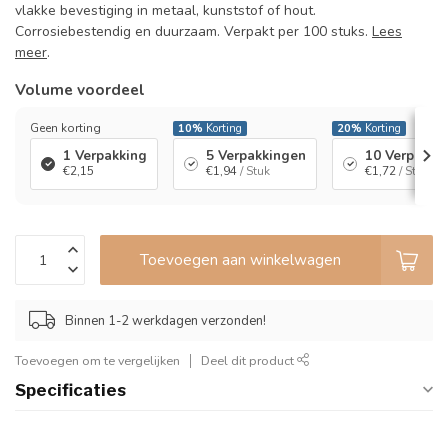
vlakke bevestiging in metaal, kunststof of hout.
Corrosiebestendig en duurzaam. Verpakt per 100 stuks.
Lees
meer
.
Volume voordeel
Geen korting
10%
Korting
20%
Korting
1 Verpakking
5 Verpakkingen
10 Verpakki
€2,15
€1,94
/ Stuk
€1,72
/ Stuk
Toevoegen aan winkelwagen
Binnen 1-2 werkdagen verzonden!
Toevoegen om te vergelijken
Deel dit product
Specificaties