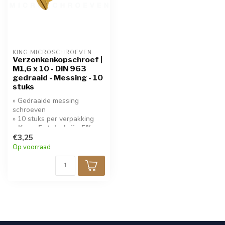
KING MICROSCHROEVEN
Verzonkenkopschroef |
M1,6 x 10 - DIN 963
gedraaid - Messing - 10
stuks
» Gedraaide messing
schroeven
» 10 stuks per verpakking
» Koop 5 stuks krijg 5%
korting!
€3,25
Op voorraad