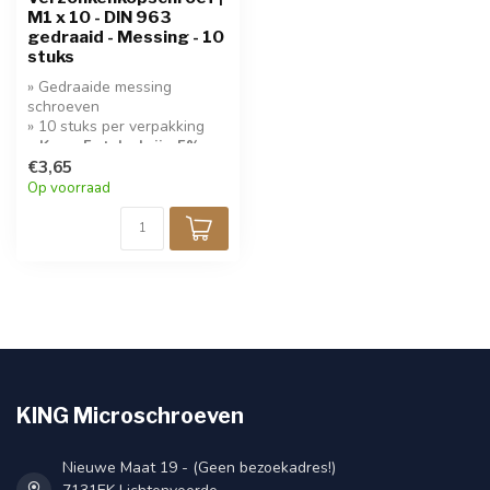
M1 x 10 - DIN 963
gedraaid - Messing - 10
stuks
» Gedraaide messing
schroeven
» 10 stuks per verpakking
» Koop 5 stuks krijg 5%
korting!
€3,65
Op voorraad
KING Microschroeven
Nieuwe Maat 19 - (Geen bezoekadres!)