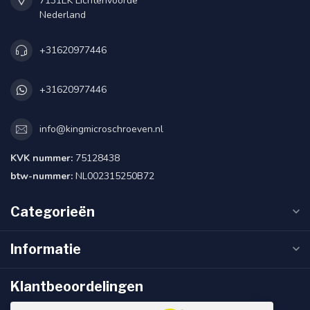
7131EK Lichtenvoorde
Nederland
+31620977446
+31620977446
info@kingmicroschroeven.nl
KVK nummer:
75128438
btw-nummer:
NL002315250B72
Categorieën
Informatie
Klantbeoordelingen