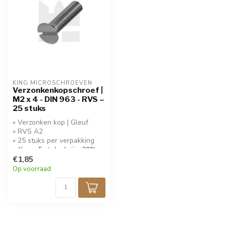
KING MICROSCHROEVEN
Verzonkenkopschroef |
M2 x 4 - DIN 963 - RVS –
25 stuks
» Verzonken kop | Gleuf
» RVS A2
» 25 stuks per verpakking
» Koop 5 stuks krijg 20%
korting!
€1,85
Op voorraad