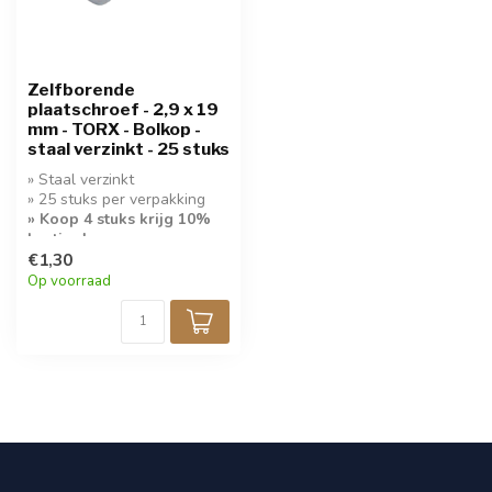
Zelfborende
plaatschroef - 2,9 x 19
mm - TORX - Bolkop -
staal verzinkt - 25 stuks
» Staal verzinkt
» 25 stuks per verpakking
» Koop 4 stuks krijg 10%
korting!
» Bolkop Torx 10
€1,30
Op voorraad