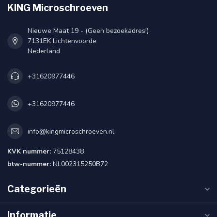
KING Microschroeven
Nieuwe Maat 19 - (Geen bezoekadres!)
7131EK Lichtenvoorde
Nederland
+31620977446
+31620977446
info@kingmicroschroeven.nl
KVK nummer:
75128438
btw-nummer:
NL002315250B72
Categorieën
Informatie