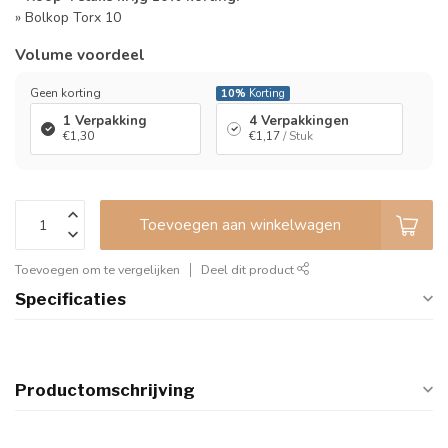
» Bolkop Torx 10
Volume voordeel
Geen korting
10%
Korting
1 Verpakking
4 Verpakkingen
€1,30
€1,17
/ Stuk
Toevoegen aan winkelwagen
Toevoegen om te vergelijken
Deel dit product
Specificaties
Productomschrijving