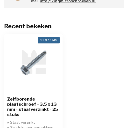
mail
info@kingmicroschroeven.nl
Recent bekeken
3,5 X 13 MM
Zelfborende
plaatschroef - 3,5 x 13
mm - staal verzinkt - 25
stuks
» Staal verzinkt
» 25 stuks per verpakking