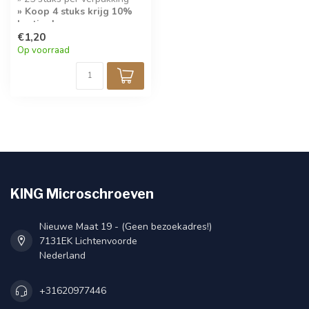
» Koop 4 stuks krijg 10%
korting!
€1,20
» Sleutelwijdte 5,5
Op voorraad
KING Microschroeven
Nieuwe Maat 19 - (Geen bezoekadres!)
7131EK Lichtenvoorde
Nederland
+31620977446