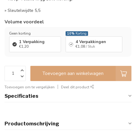
» Sleutelwijdte 5,5
Volume voordeel
Geen korting
10%
Korting
1 Verpakking
4 Verpakkingen
€1,20
€1,08
/ Stuk
Toevoegen aan winkelwagen
Toevoegen om te vergelijken
Deel dit product
Specificaties
Productomschrijving