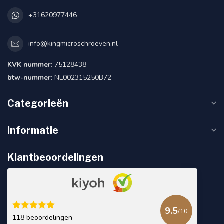
+31620977446
info@kingmicroschroeven.nl
KVK nummer:
75128438
btw-nummer:
NL002315250B72
Categorieën
Informatie
Klantbeoordelingen
9.5
/10
118 beoordelingen