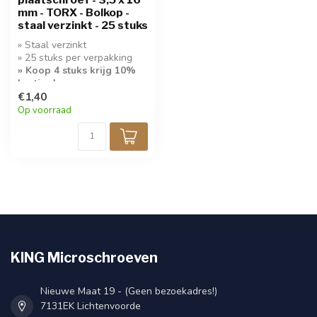
mm - TORX - Bolkop -
staal verzinkt - 25 stuks
» Staal verzinkt
» 25 stuks per verpakking
» Koop 4 stuks krijg 10%
korting!
» Bolkop Torx 15
€1,40
Op voorraad
KING Microschroeven
Nieuwe Maat 19 - (Geen bezoekadres!)
7131EK Lichtenvoorde