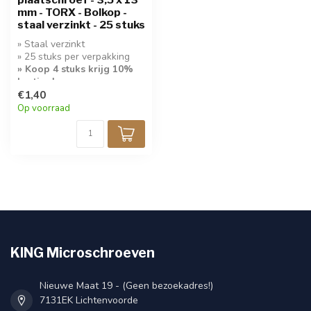
mm - TORX - Bolkop -
staal verzinkt - 25 stuks
» Staal verzinkt
» 25 stuks per verpakking
» Koop 4 stuks krijg 10%
korting!
» Bolkop Torx 15
€1,40
Op voorraad
KING Microschroeven
Nieuwe Maat 19 - (Geen bezoekadres!)
7131EK Lichtenvoorde