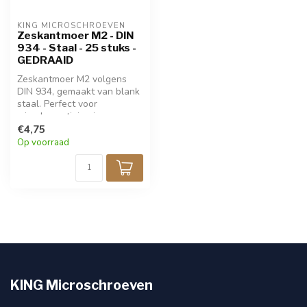
KING MICROSCHROEVEN
Zeskantmoer M2 - DIN
934 - Staal - 25 stuks -
GEDRAAID
Zeskantmoer M2 volgens
DIN 934, gemaakt van blank
staal. Perfect voor
microbevestiging in
elektronica, fijnmechanica
€4,75
en modelbouw. Slechts 2,0
Op voorraad
mm draadmaat. Handmatige
montage met 4,0 mm sleutel.
Verpakt per 25 stuks, direct
uit voorraad leverbaar.
KING Microschroeven