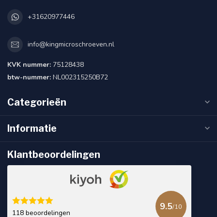
+31620977446
info@kingmicroschroeven.nl
KVK nummer:
75128438
btw-nummer:
NL002315250B72
Categorieën
Informatie
Klantbeoordelingen
9.5
/10
118 beoordelingen