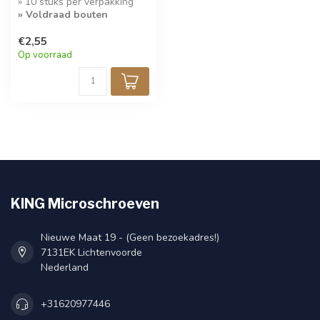
» 10 stuks per verpakking
» Voldraad bouten
€2,55
Op voorraad
KING Microschroeven
Nieuwe Maat 19 - (Geen bezoekadres!)
7131EK Lichtenvoorde
Nederland
+31620977446