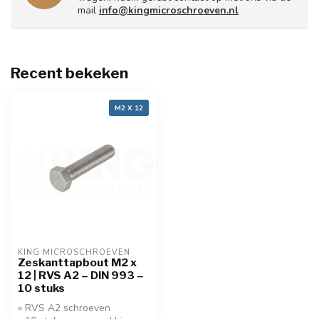
mail
info@kingmicroschroeven.nl
Recent bekeken
M2 X 12
KING MICROSCHROEVEN
Zeskanttapbout M2 x
12 | RVS A2 – DIN 993 –
10 stuks
» RVS A2 schroeven