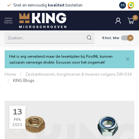
Snel en eenvoudig
kwaliteit
bestellen
9.5
0
MENU
€
Incl. btw
Het is erg vervelend maar de levertijden bij PostNL kunnen
oplopen vanwege drukte. Excuses voor het ongemak!
Home
/
Zeskantmoeren, borgmoeren & moeren volgens DIN 934
/
KING Blogs
13
JUL
2023