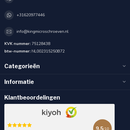
+31620977446
info@kingmicroschroeven.nl
KVK nummer:
75128438
btw-nummer:
NL002315250B72
Categorieën
Informatie
Klantbeoordelingen
9.5
/10