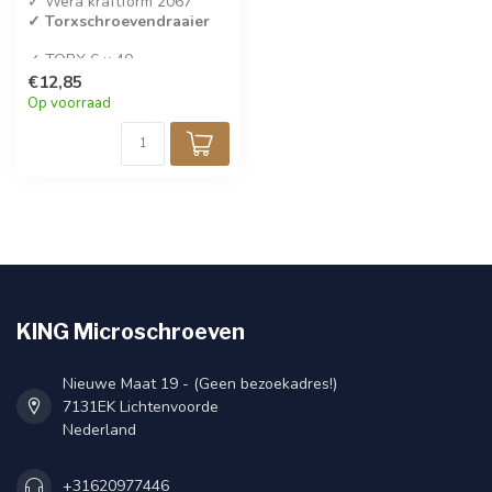
✓ Wera kraftform 2067
✓ Torxschroevendraaier
✓ TORX 6 x 40
✓ Per stuk verkocht
€12,85
Op voorraad
KING Microschroeven
Nieuwe Maat 19 - (Geen bezoekadres!)
7131EK Lichtenvoorde
Nederland
+31620977446