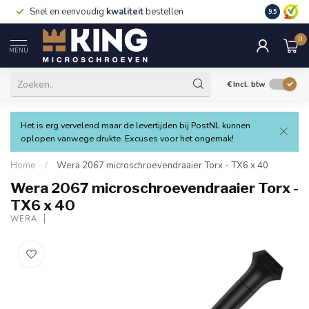
Snel en eenvoudig
kwaliteit
bestellen
9.5
0
MENU
€
Incl. btw
Het is erg vervelend maar de levertijden bij PostNL kunnen
oplopen vanwege drukte. Excuses voor het ongemak!
Home
/
Wera 2067 microschroevendraaier Torx - TX6 x 40
Wera 2067 microschroevendraaier Torx -
TX6 x 40
WERA