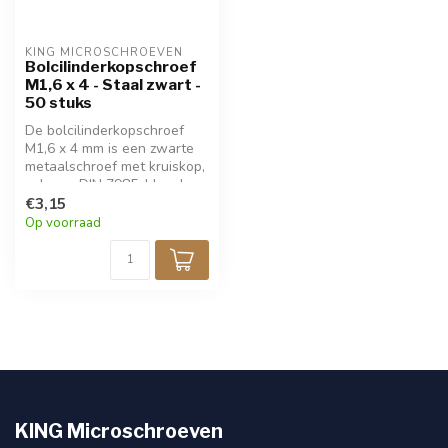
KING MICROSCHROEVEN
Bolcilinderkopschroef
M1,6 x 4 - Staal zwart -
50 stuks
De bolcilinderkopschroef
M1,6 x 4 mm is een zwarte
metaalschroef met kruiskop,
volgens DIN 7985. Ideaal
voor precisiewerk in
€3,15
modelbouw en elektronica.
Op voorraad
Verpakt per 50 stuks. Deze
schroef heeft een mooie
strakke uitstraling.
KING Microschroeven