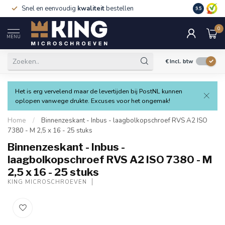
Snel en eenvoudig
kwaliteit
bestellen
9.5
0
MENU
€
Incl. btw
Het is erg vervelend maar de levertijden bij PostNL kunnen
oplopen vanwege drukte. Excuses voor het ongemak!
Home
/
Binnenzeskant - Inbus - laagbolkopschroef RVS A2 ISO
7380 - M 2,5 x 16 - 25 stuks
Binnenzeskant - Inbus -
laagbolkopschroef RVS A2 ISO 7380 - M
2,5 x 16 - 25 stuks
KING MICROSCHROEVEN