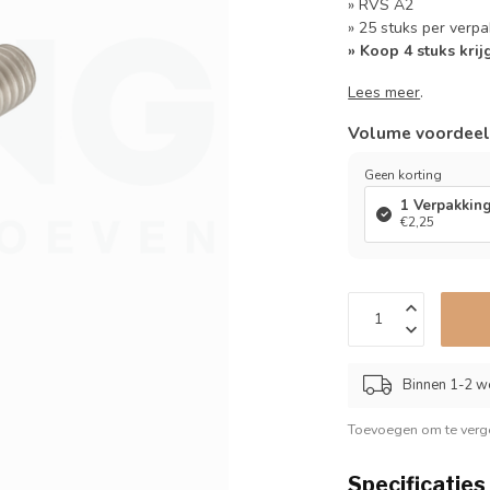
» RVS A2
» 25 stuks per verpa
» Koop 4 stuks krij
Lees meer
.
Volume voordee
Geen korting
1 Verpakkin
€2,25
Binnen 1-2 w
Toevoegen om te verge
Specificaties