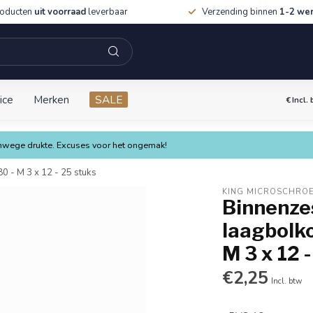
roducten
uit voorraad
leverbaar
Verzending binnen
1-2 we
ice
Merken
SALE
€
Incl.
vanwege drukte. Excuses voor het ongemak!
0 - M 3 x 12 - 25 stuks
KING MICROSCHRO
Binnenzes
laagbolk
M 3 x 12 
€2,25
Incl. btw