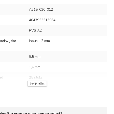
A315-030-012
4043952513934
RVS A2
utelwijdte
Inbus - 2 mm
5,5 mm
1,6 mm
ud
25 stuks
Bekijk alles
Heeft u vragen over een product?