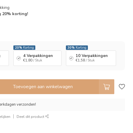
kking
g 20% korting!
l
20%
Korting
30%
Korting
g
4 Verpakkingen
10 Verpakkingen
€1,80
/ Stuk
€1,58
/ Stuk
Toevoegen aan winkelwagen
erkdagen verzonden!
lijken
Deel dit product