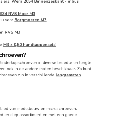
aiers:
Wera 2054 Binnenzeskant - inbus
 934 RVS Moer M3
t u voor
Borgmoeren M3
gen RVS M3
ze
M3 x 0,50 handtappensets!
schroeven?
linderkopschroeven in diverse breedte en lengte
ven ook in de andere maten beschikbaar. Zo kunt
hroeven zijn in verschillende
lengtematen
 gebied van modelbouw en microschroeven.
d en diep assortiment en met een goede