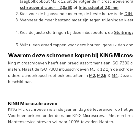
laagbolkopbout M3 x 12 uit de volgende microschroevendra
schroevendraaier - 2,0x60
of
Inbussleutel 2,0 mm
Kies voor de bijpassende moeren, de beste keuze is de
DIN
Wanneer de moer bestand moet zijn tegen trilleningen kies
Kies de juiste sluitringen bij deze inbusbouten, de
Sluitrin
Wilt u een draad tappen voor deze bouten, gebruik dan on
Waarom deze schroeven kopen bij KING Micro
King microschroeven heeft een breed assortiment aan ISO 7380 ci
maten. Naast de ISO 7380 inbusschroeven M3 x 12 zijn de schroe
u deze cilinderkopschroef ook bestellen in
M2,
M2,5
&
M4
.
Deze sc
beschikbaar.
KING Microschroeven
KING Microschroeven is sinds jaar en dag dé leverancier op het
Voorheen bekend onder de naam KING Microscrews. Met een bree
klantenservice streven wij naar 100% tevreden klanten.