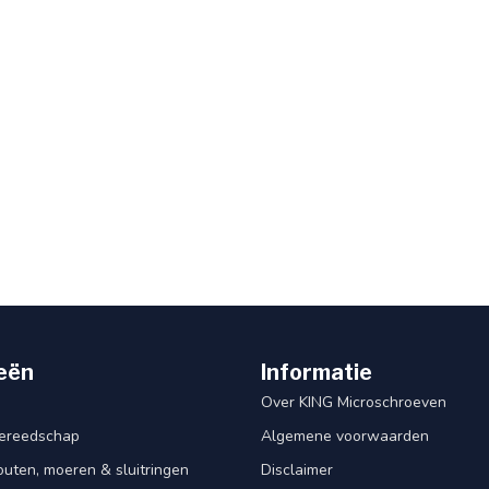
eën
Informatie
Over KING Microschroeven
ereedschap
Algemene voorwaarden
ten, moeren & sluitringen
Disclaimer