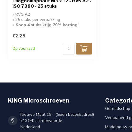
Laagbolkopbout M3 x 12 - RVS A2 -
ISO 7380 - 25 stuks
» RVS A2
» 25 stuks per verpakking
» Koop 4 stuks krijg 20% korting!
€2,25
Op voorraad
KING Microschroeven
Categori
Gereedschap
Nieuwe Maat 19 - (Geen bezoekadres!)
Verspanend g
7131EK Lichtenvoorde
Nederland
Modelbouw bou