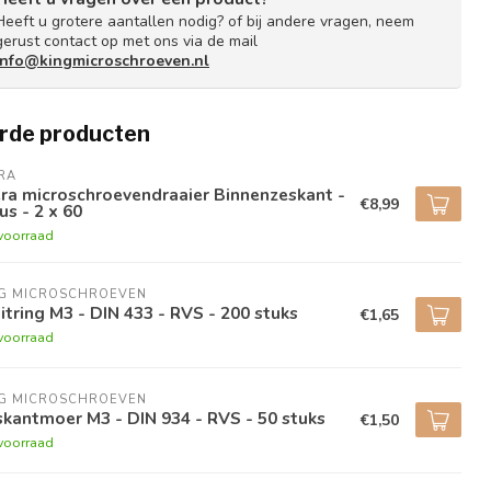
Heeft u grotere aantallen nodig? of bij andere vragen, neem
gerust contact op met ons via de mail
info@kingmicroschroeven.nl
rde producten
RA
ra microschroevendraaier Binnenzeskant -
€8,99
us - 2 x 60
voorraad
NG MICROSCHROEVEN
itring M3 - DIN 433 - RVS - 200 stuks
€1,65
voorraad
NG MICROSCHROEVEN
kantmoer M3 - DIN 934 - RVS - 50 stuks
€1,50
voorraad