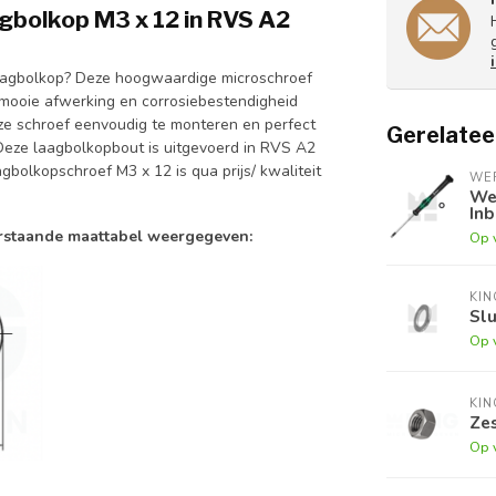
gbolkop M3 x 12 in RVS A2
aagbolkop? Deze hoogwaardige microschroef
 mooie afwerking en corrosiebestendigheid
ze schroef eenvoudig te monteren en perfect
Gerelatee
 Deze laagbolkopbout is uitgevoerd in RVS A2
gbolkopschroef M3 x 12 is qua prijs/ kwaliteit
WE
We
Inb
erstaande maattabel weergegeven:
Op 
KI
Slu
Op 
KI
Zes
Op 