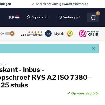
rkdagen
Snel en eenvoudig
kwaliteit
bestellen
0
Mijn account
Verlanglijst
EUR
9.5
 btw
118
beoordelingen
EVEN
kant - Inbus -
opschroef RVS A2 ISO 7380 -
- 25 stuks
Op voorraad (40)