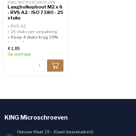
KING MICROSCHROEVEN
Laagbolkopbout M2 x 6
- RVS A2 - ISO 7380 - 25
stuks
» RVS A2
» 25 stuks per verpakking
» Koop 4 stuks krijg 10%
korting!
€1,85
Op voorraad
KING Microschroeven
Nieuwe Maat 19 - (Geen bezoekadres!)