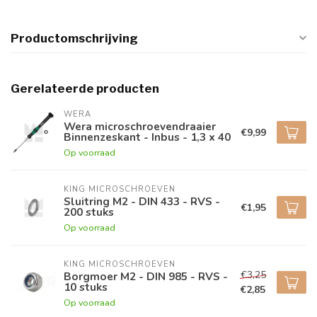
Productomschrijving
Gerelateerde producten
WERA
Wera microschroevendraaier
€9,99
Binnenzeskant - Inbus - 1,3 x 40
Op voorraad
KING MICROSCHROEVEN
Sluitring M2 - DIN 433 - RVS -
€1,95
200 stuks
Op voorraad
KING MICROSCHROEVEN
€3,25
Borgmoer M2 - DIN 985 - RVS -
10 stuks
€2,85
Op voorraad