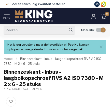
Snel en eenvoudig
kwaliteit
bestellen
9.5
0
MENU
€
Incl. btw
Het is erg vervelend maar de levertijden bij PostNL kunnen
oplopen vanwege drukte. Excuses voor het ongemak!
Home
/
Binnenzeskant - Inbus - laagbolkopschroef RVS A2 ISO
7380 - M 2 x 6 - 25 stuks
Binnenzeskant - Inbus -
laagbolkopschroef RVS A2 ISO 7380 - M
2 x 6 - 25 stuks
KING MICROSCHROEVEN