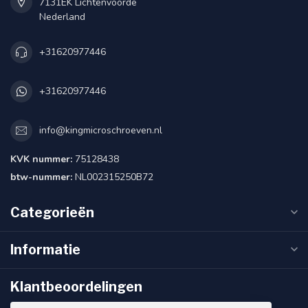
7131EK Lichtenvoorde
Nederland
+31620977446
+31620977446
info@kingmicroschroeven.nl
KVK nummer:
75128438
btw-nummer:
NL002315250B72
Categorieën
Informatie
Klantbeoordelingen