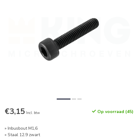
€3,15
Op voorraad (45)
Incl. btw
» Inbusbout M1,6
» Staal 12.9 zwart