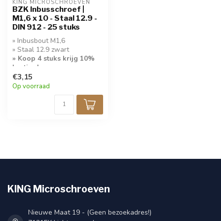
KING MICROSCHROEVEN
BZK Inbusschroef |
M1,6 x 10 - Staal 12.9 -
DIN 912 - 25 stuks
» Inbusbout M1,6
» Staal 12.9 zwart
» Koop 4 stuks krijg 10%
korting!
€3,15
» 25 stuks per verpakking
Op voorraad
KING Microschroeven
Nieuwe Maat 19 - (Geen bezoekadres!)