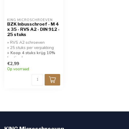
KING MICROSCHROEVEN
BZK Inbusschroef - M 4
x 35 - RVS A2 - DIN 912 -
25 stuks
» RVS A2 schroeven
» 25 stuks per verpakking
» Koop 4 stuks krijg 10%
korting!
€2,99
Op voorraad
KING Microschroeven