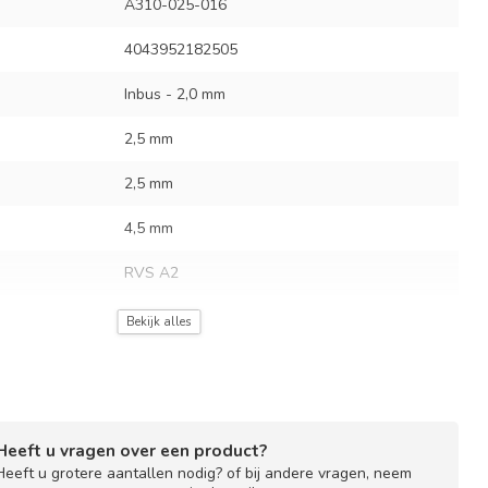
A310-025-016
4043952182505
Inbus - 2,0 mm
2,5 mm
2,5 mm
4,5 mm
RVS A2
ud
25 schroeven
Bekijk alles
0,45 mm
Heeft u vragen over een product?
Heeft u grotere aantallen nodig? of bij andere vragen, neem