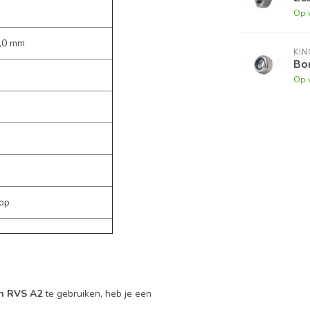
Op 
,0 mm
KI
Bor
Op 
op
in RVS A2
te gebruiken, heb je een