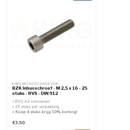
KING MICROSCHROEVEN
BZK Inbusschroef - M 2,5 x 16 - 25
stuks - RVS - DIN 912
» RVS A2 schroeven
» 25 stuks per verpakking
» Koop 4 stuks krijg 10% korting!
€3,50