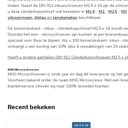
maten. Naast de DIN 912 inbusschroeven M2,5 x 16 zijn de schroe
u deze cilinderkopschroef ook bestellen in
M1,4
-
M2
-
M2,5
-
M3
uitvoeringen, diktes
en
lengtematen
beschikbaar.
De binnenzeskant - inbus - cilinderkopschroef M2,5 x 16 wordt ver
Doordat het mini - microschroeven zijn kunnen ze per brievenbusp
speciaal voor thuis te blijven. Als u 100 binnenzeskant- inbus- c
ontvangt u een korting van 10% (dus 4 verpakkingen van 25 stuks
Heeft u grotere aantallen DIN 912 Cilinderkopschroeven M2,5 x 
KING Microschroeven
KING Microschroeven is sinds jaar en dag dé leverancier op het
Voorheen bekend onder de naam KING Microscrews. Met een bree
klantenservice streven wij naar 100% tevreden klanten.
Recent bekeken
M2,5 X 16