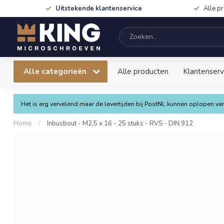
Uitstekende klantenservice
Alle p
Alle categorieën
Alle producten
Klantenserv
Het is erg vervelend maar de levertijden bij PostNL kunnen oplopen 
Home
/
Inbusbout - M2,5 x 16 - 25 stuks - RVS - DIN 912