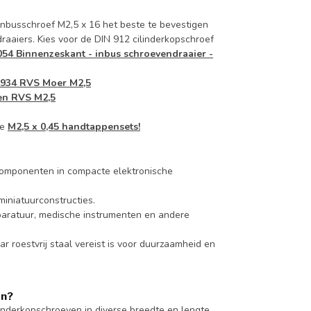
 inbusschroef M2,5 x 16 het beste te bevestigen
aaiers. Kies voor de DIN 912 cilinderkopschroef
54 Binnenzeskant - inbus schroevendraaier -
 934 RVS Moer M2,5
gen RVS M2,5
ze
M2,5 x 0,45 handtappensets!
componenten in compacte elektronische
miniatuurconstructies.
pparatuur, medische instrumenten en andere
 roestvrij staal vereist is voor duurzaamheid en
en?
inderkopschroeven in diverse breedte en lengte