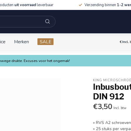
roducten
uit voorraad
leverbaar
Verzending binnen
1-2 we
ice
Merken
SALE
€
Incl.
vanwege drukte. Excuses voor het ongemak!
KING MICROSCHRO
Inbusbout
DIN 912
€3,50
Incl. btw
» RVS A2 schroeve
» 25 stuks per verpa