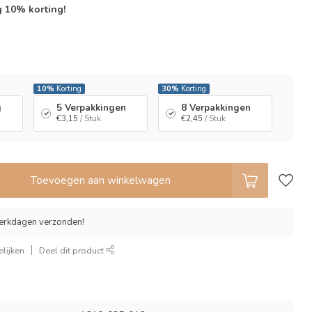
g 10% korting!
l
10%
Korting
30%
Korting
g
5 Verpakkingen
8 Verpakkingen
€3,15
/ Stuk
€2,45
/ Stuk
Toevoegen aan winkelwagen
erkdagen verzonden!
lijken
Deel dit product