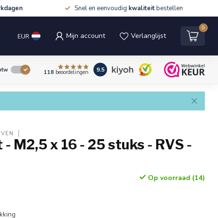
rkdagen
Snel en eenvoudig
kwaliteit
bestellen
0
Mijn account
Verlanglijst
EUR
9.5
 btw
118
beoordelingen
EVEN
 - M2,5 x 16 - 25 stuks - RVS -
Op voorraad (14)
n
kking