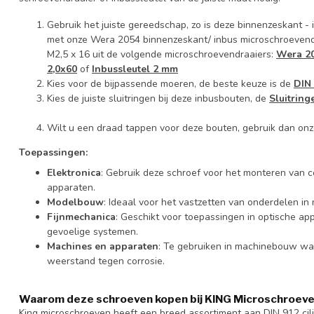
Gebruik het juiste gereedschap, zo is deze binnenzeskant -
met onze Wera 2054 binnenzeskant/ inbus microschroevendr
M2,5 x 16 uit de volgende microschroevendraaiers:
Wera 20
2,0x60
of
Inbussleutel 2 mm
Kies voor de bijpassende moeren, de beste keuze is de
DIN
Kies de juiste sluitringen bij deze inbusbouten, de
Sluitrin
Wilt u een draad tappen voor deze bouten, gebruik dan on
Toepassingen:
Elektronica
: Gebruik deze schroef voor het monteren van 
apparaten.
Modelbouw
: Ideaal voor het vastzetten van onderdelen in 
Fijnmechanica
: Geschikt voor toepassingen in optische a
gevoelige systemen.
Machines en apparaten
: Te gebruiken in machinebouw waar
weerstand tegen corrosie.
Waarom deze schroeven kopen bij KING Microschroev
King microschroeven heeft een breed assortiment aan DIN 912 cil