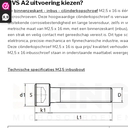
RVS A2 uitvoering kiezen?
De
binnenzeskant - inbus - cilinderkopschroef
M2,5 x 16 is éé
Microschroeven. Deze hoogwaardige cilinderkopschroef is vervaardi
9,9
uitstekende corrosiebestendigheid en lange levensduur, zelfs in 
metrische maat van M2,5 x 16 mm, met een binnenzeskant (inbus), 
een strak en veilig contact met gereedschap vereist is. Dit type s
elektronica, precisie-mechanica en fijnmechanische industrie, waar
Deze cilinderkopschroef M2,5 x 16 is qua prijs/ kwaliteit verhoudi
M2,5 x 16 inbusschroef staan in onderstaande maattabel weerg
Technische specificaties M2,5 inbusbout