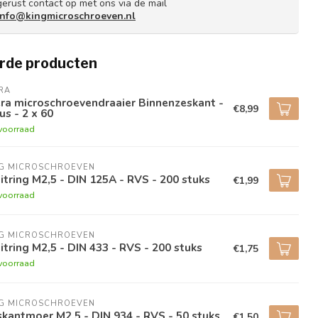
gerust contact op met ons via de mail
info@kingmicroschroeven.nl
rde producten
RA
ra microschroevendraaier Binnenzeskant -
€8,99
us - 2 x 60
voorraad
NG MICROSCHROEVEN
itring M2,5 - DIN 125A - RVS - 200 stuks
€1,99
voorraad
NG MICROSCHROEVEN
itring M2,5 - DIN 433 - RVS - 200 stuks
€1,75
voorraad
NG MICROSCHROEVEN
kantmoer M2,5 - DIN 934 - RVS - 50 stuks
€1,50