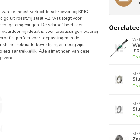
n van de meest verkochte schroeven bij KING
gd uit roestvrij staal A2, wat zorgt voor
vochtige omgevingen. De schroef heeft een
Gerelatee
waardoor hij ideaal is voor toepassingen waarbij
chroef is perfect voor toepassingen in de
WE
 kleine, robuuste bevestigingen nodig zijn.
We
Inb
ng erg aantrekkelijk. Alle afmetingen van deze
Op 
egeven:
KI
Slu
Op 
KI
Slu
Op 
KI
Zes