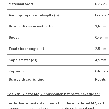
Materiaalsoort
RVS A2
Aandrijving - Sleutelwijdte (S):
Inbus - 2
Schroefdiameter metrische
2,5 mm
Spoed
0,45 mm
Totale kophoogte (k1)
2,5 mm
Kopdiameter (d1)
4,5 mm
Kopvorm
Cilinderk
Schroefdraadrichting
Rechts
Hoe kan ik deze M2,5 inbusbouten het beste bevestigen?
Om de
Binnenzeskant - Inbus - Cilinderkopschroef M2,5 x 16 
schroevendraaier of inbussleutel van de juiste maat nodig.