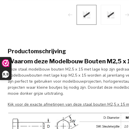
Productomschrijving
Waarom deze Modelbouw Bouten M2,5 x 15 
Deze staal modelbouw bouten M2,5 x 15 met lage kop zijn gedraai
9,9
modelbouwbouten met lage kop M2,5 x 15 worden al jarenlang vee
zijn perfect te gebruiken voor modelbouwprojecten, horlogerestau
projecten waar kleine boutjes bij nodig zijn. Doordat deze model
mooie donker grijze uitstraling.
Kijk voor de exacte afmetingen van deze staal bouten M2,5 x 15 m