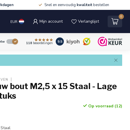
rkdagen
Snel en eenvoudig
kwaliteit
bestellen
0
Mijn account
Verlanglijst
EUR
9.5
 btw
118
beoordelingen
EVEN
 bout M2,5 x 15 Staal - Lage
stuks
Op voorraad (12)
 Staal