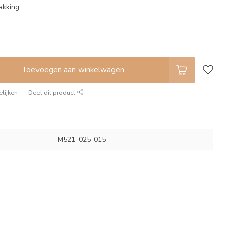
akking
Toevoegen aan winkelwagen
lijken
Deel dit product
M521-025-015