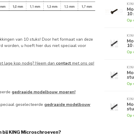
KI
Mod
10 
Op 
KI
kingen van 10 stuks! Door het formaat van deze
Mo
10 
 worden, u hoeft hier dus niet speciaal voor
Op 
met lage kop nodig? Neem dan
contact
met ons op!
KI
Mod
stu
Op 
teerde
gedraaide modelbouw moeren!
KI
Mod
 speciaal geselecteerde
gedraaide modelbouw
stu
Op 
 bij KING Microschroeven?