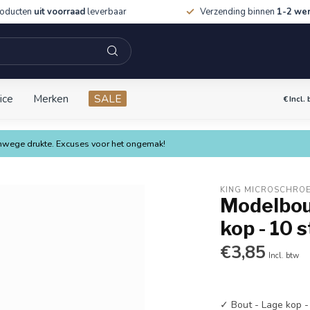
roducten
uit voorraad
leverbaar
Verzending binnen
1-2 we
ice
Merken
SALE
€
Incl.
vanwege drukte. Excuses voor het ongemak!
KING MICROSCHRO
Modelbouw
kop - 10 
€3,85
Incl. btw
✓ Bout - Lage kop -