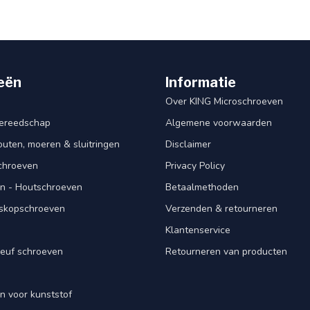
eën
Informatie
Over KING Microschroeven
ereedschap
Algemene voorwaarden
ten, moeren & sluitringen
Disclaimer
schroeven
Privacy Policy
n - Houtschroeven
Betaalmethoden
iskopschroeven
Verzenden & retourneren
Klantenservice
euf schroeven
Retourneren van producten
n voor kunststof