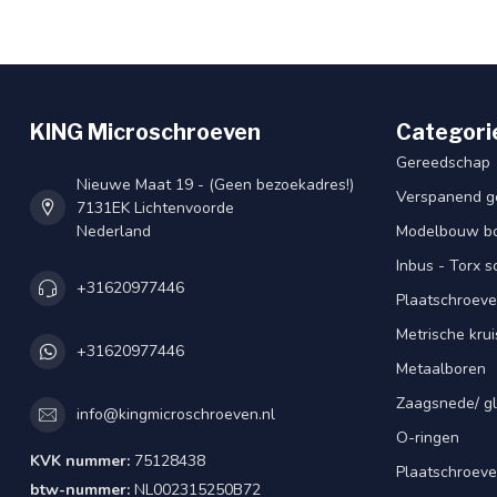
KING Microschroeven
Categori
Gereedschap
Nieuwe Maat 19 - (Geen bezoekadres!)
Verspanend g
7131EK Lichtenvoorde
Nederland
Modelbouw bou
Inbus - Torx 
+31620977446
Plaatschroeve
Metrische kru
+31620977446
Metaalboren
Zaagsnede/ gl
info@kingmicroschroeven.nl
O-ringen
KVK nummer:
75128438
Plaatschroeve
btw-nummer:
NL002315250B72