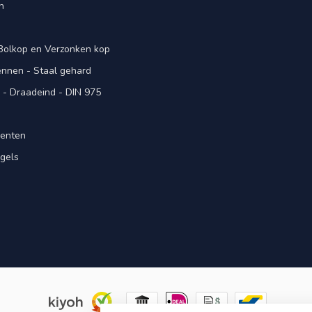
n
 Bolkop en Verzonken kop
pennen - Staal gehard
- Draadeind - DIN 975
menten
gels
n