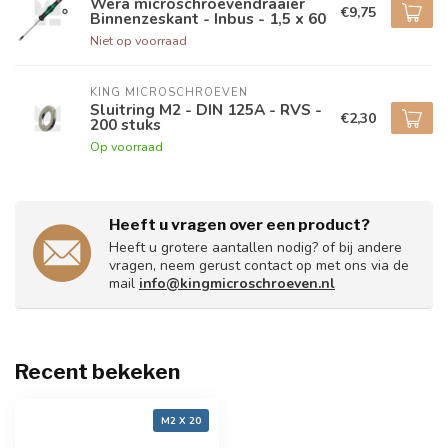
Wera microschroevendraaier
€9,75
Binnenzeskant - Inbus - 1,5 x 60
Niet op voorraad
KING MICROSCHROEVEN
Sluitring M2 - DIN 125A - RVS -
€2,30
200 stuks
Op voorraad
Heeft u vragen over een product?
Heeft u grotere aantallen nodig? of bij andere
vragen, neem gerust contact op met ons via de
mail
info@kingmicroschroeven.nl
Recent bekeken
M2 X 20