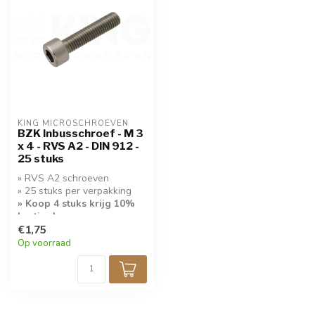
KING MICROSCHROEVEN
BZK Inbusschroef - M 3
x 4 - RVS A2 - DIN 912 -
25 stuks
» RVS A2 schroeven
» 25 stuks per verpakking
» Koop 4 stuks krijg 10%
korting!
€1,75
Op voorraad