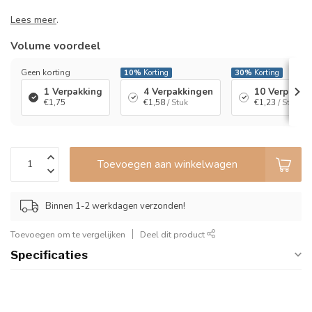
Lees meer
.
Volume voordeel
Geen korting
10%
Korting
30%
Korting
1 Verpakking
4 Verpakkingen
10 Verpakki
€1,75
€1,58
/ Stuk
€1,23
/ Stuk
Toevoegen aan winkelwagen
Binnen 1-2 werkdagen verzonden!
Toevoegen om te vergelijken
Deel dit product
Specificaties