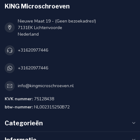
KING Microschroeven
Nieuwe Maat 19 - (Geen bezoekadres!)
7131EK Lichtenvoorde
Nederland
+31620977446
+31620977446
info@kingmicroschroeven.nl
KVK nummer:
75128438
btw-nummer:
NL002315250B72
Categorieën
Informatie