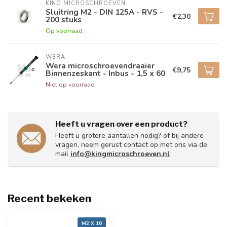
KING MICROSCHROEVEN
Sluitring M2 - DIN 125A - RVS -
€2,30
200 stuks
Op voorraad
WERA
Wera microschroevendraaier
€9,75
Binnenzeskant - Inbus - 1,5 x 60
Niet op voorraad
Heeft u vragen over een product?
Heeft u grotere aantallen nodig? of bij andere
vragen, neem gerust contact op met ons via de
mail
info@kingmicroschroeven.nl
Recent bekeken
M2 X 10